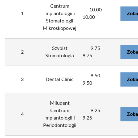
Centrum
10.00
1
Implantologii i
Zoba
10.00
Stomatologii
Mikroskopowej
Szybist
9.75
2
Zoba
Stomatologia
9.75
9.50
3
Dental Clinic
Zoba
9.50
Miludent
Centrum
9.25
4
Zoba
Implantologii i
9.25
Periodontologii