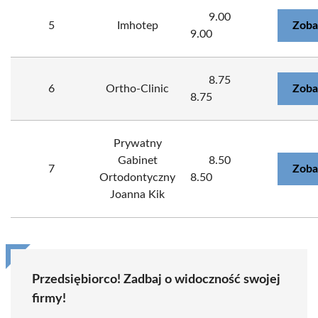
9.00
5
Imhotep
Zoba
9.00
8.75
6
Ortho-Clinic
Zoba
8.75
Prywatny
Gabinet
8.50
7
Zoba
Ortodontyczny
8.50
Joanna Kik
Przedsiębiorco! Zadbaj o widoczność swojej
firmy!