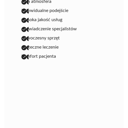
miła atmosfera
indywidualne podejście
wysoka jakość usług
doświadczenie specjalistów
nowoczesny sprzęt
skuteczne leczenie
komfort pacjenta