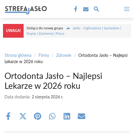
Przejdź
M
do
treści
Dołącz do nowej grupy
Jasło - Ogłoszenia | Sprzedam |
UWAGA!
Kupię | Zamienię | Praca
Strona główna
/
Firmy
/
Zdrowie
/
Ortodonta Jasło – Najlepsi
Lekarze w 2026 roku
Ortodonta Jasło – Najlepsi
Lekarze w 2026 roku
Data dodania:
2 sierpnia 2026 r.
Share
Share
Share
Share
Share
Share
on
on
on
on
on
on
Facebook
X
Pinterest
WhatsApp
LinkedIn
Email
(Twitter)