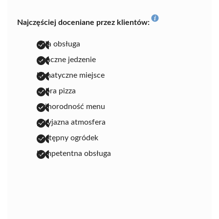
Najczęściej doceniane przez klientów:
miła obsługa
smaczne jedzenie
klimatyczne miejsce
dobra pizza
różnorodność menu
przyjazna atmosfera
dostępny ogródek
kompetentna obsługa