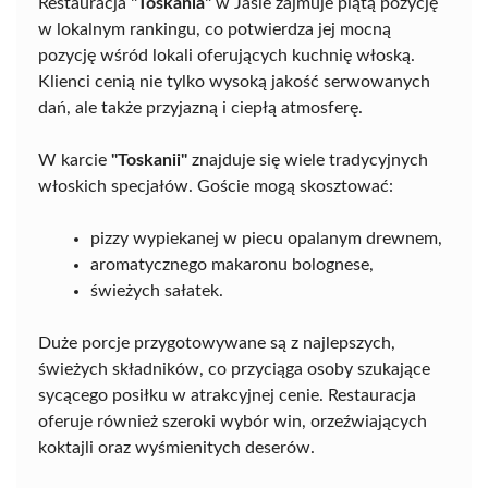
Restauracja
"Toskania"
w Jaśle zajmuje piątą pozycję
w lokalnym rankingu, co potwierdza jej mocną
pozycję wśród lokali oferujących kuchnię włoską.
Klienci cenią nie tylko wysoką jakość serwowanych
dań, ale także przyjazną i ciepłą atmosferę.
W karcie
"Toskanii"
znajduje się wiele tradycyjnych
włoskich specjałów. Goście mogą skosztować:
pizzy wypiekanej w piecu opalanym drewnem,
aromatycznego makaronu bolognese,
świeżych sałatek.
Duże porcje przygotowywane są z najlepszych,
świeżych składników, co przyciąga osoby szukające
sycącego posiłku w atrakcyjnej cenie. Restauracja
oferuje również szeroki wybór win, orzeźwiających
koktajli oraz wyśmienitych deserów.