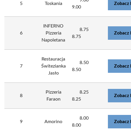
9.00
5
Toskania
Zobacz 
9.00
INFERNO
8.75
6
Pizzeria
Zobacz 
8.75
Napoletana
Restauracja
8.50
7
Świtezianka
Zobacz 
8.50
Jasło
Pizzeria
8.25
8
Zobacz 
Faraon
8.25
8.00
9
Amorino
Zobacz 
8.00