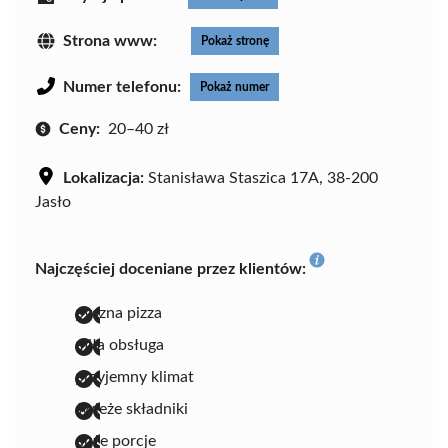
Strona www:
Pokaż stronę
Numer telefonu:
Pokaż numer
Ceny:
20–40 zł
Lokalizacja:
Stanisława Staszica 17A, 38-200
Jasło
Najczęściej doceniane przez klientów:
pyszna pizza
miła obsługa
przyjemny klimat
świeże składniki
duże porcje