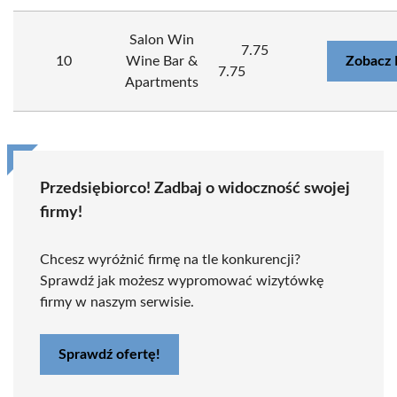
Salon Win
7.75
10
Wine Bar &
Zobacz 
7.75
Apartments
Przedsiębiorco! Zadbaj o widoczność swojej
firmy!
Chcesz wyróżnić firmę na tle konkurencji?
Sprawdź jak możesz wypromować wizytówkę
firmy w naszym serwisie.
Sprawdź ofertę!