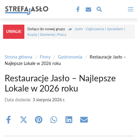
Przejdź
M
do
treści
Dołącz do nowej grupy
Jasło - Ogłoszenia | Sprzedam |
UWAGA!
Kupię | Zamienię | Praca
Strona główna
/
Firmy
/
Gastronomia
/
Restauracje Jasło –
Najlepsze Lokale w 2026 roku
Restauracje Jasło – Najlepsze
Lokale w 2026 roku
Data dodania:
3 sierpnia 2026 r.
Share
Share
Share
Share
Share
Share
on
on
on
on
on
on
Facebook
X
Pinterest
WhatsApp
LinkedIn
Email
(Twitter)