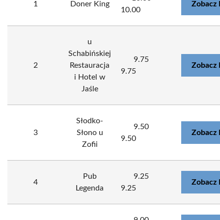
1
Doner King
Zobacz 
10.00
u
Schabińskiej
9.75
2
Restauracja
Zobacz 
9.75
i Hotel w
Jaśle
Słodko-
9.50
3
Słono u
Zobacz 
9.50
Zofii
Pub
9.25
4
Zobacz 
Legenda
9.25