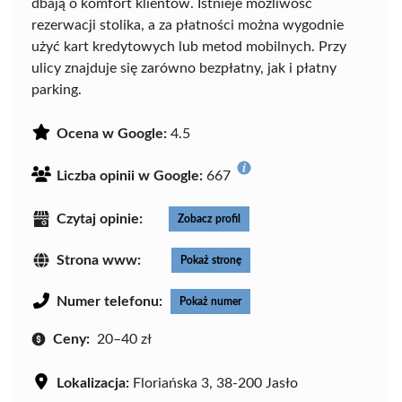
dbają o komfort klientów. Istnieje możliwość
rezerwacji stolika, a za płatności można wygodnie
użyć kart kredytowych lub metod mobilnych. Przy
ulicy znajduje się zarówno bezpłatny, jak i płatny
parking.
Ocena w Google:
4.5
Liczba opinii w Google:
667
Czytaj opinie:
Zobacz profil
Strona www:
Pokaż stronę
Numer telefonu:
Pokaż numer
Ceny:
20–40 zł
Lokalizacja:
Floriańska 3, 38-200 Jasło