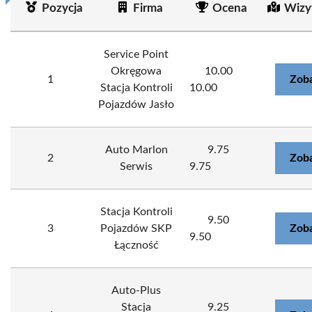
Pozycja
Firma
Ocena
Wizy
Service Point
Okręgowa
10.00
1
Zoba
Stacja Kontroli
10.00
Pojazdów Jasło
Auto Marlon
9.75
2
Zoba
Serwis
9.75
Stacja Kontroli
9.50
3
Pojazdów SKP
Zoba
9.50
Łączność
Auto-Plus
Stacja
9.25