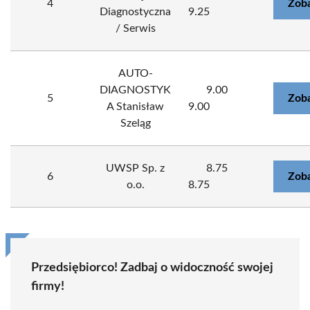
4
Zoba
Diagnostyczna
9.25
/ Serwis
AUTO-
DIAGNOSTYK
9.00
5
Zoba
A Stanisław
9.00
Szeląg
UWSP Sp. z
8.75
6
Zoba
o.o.
8.75
Przedsiębiorco! Zadbaj o widoczność swojej
firmy!