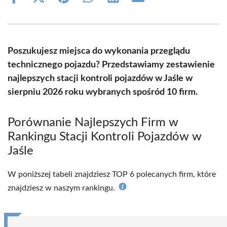
Share
Share
Share
Share
Share
Share
on
on
on
on
on
on
Facebook
X
Pinterest
WhatsApp
LinkedIn
Email
(Twitter)
Poszukujesz miejsca do wykonania przeglądu
technicznego pojazdu? Przedstawiamy zestawienie
najlepszych stacji kontroli pojazdów w Jaśle w
sierpniu 2026 roku wybranych spośród 10 firm.
Porównanie Najlepszych Firm w
Rankingu Stacji Kontroli Pojazdów w
Jaśle
W poniższej tabeli znajdziesz TOP 6 polecanych firm, które
znajdziesz w naszym rankingu.