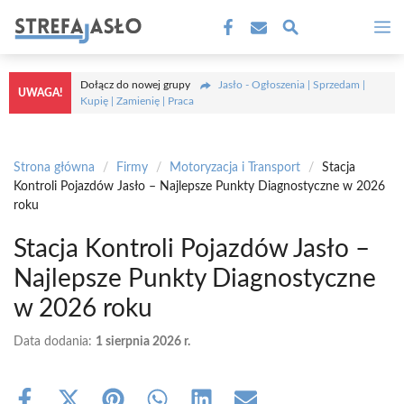
Przejdź
M
do
treści
Dołącz do nowej grupy
Jasło - Ogłoszenia | Sprzedam |
UWAGA!
Kupię | Zamienię | Praca
Strona główna
/
Firmy
/
Motoryzacja i Transport
/
Stacja
Kontroli Pojazdów Jasło – Najlepsze Punkty Diagnostyczne w 2026
roku
Stacja Kontroli Pojazdów Jasło –
Najlepsze Punkty Diagnostyczne
w 2026 roku
Data dodania:
1 sierpnia 2026 r.