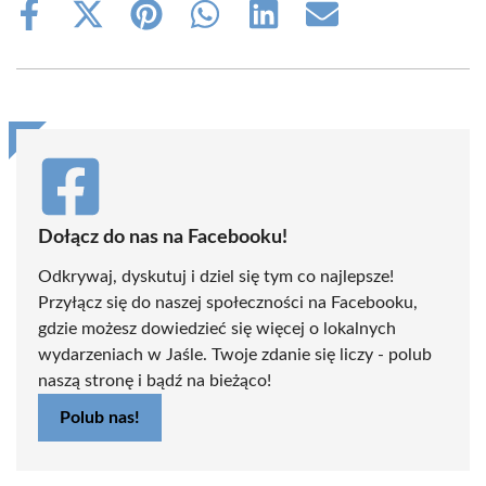
Share
Share
Share
Share
Share
Share
on
on
on
on
on
on
Facebook
X
Pinterest
WhatsApp
LinkedIn
Email
(Twitter)
Dołącz do nas na Facebooku!
Odkrywaj, dyskutuj i dziel się tym co najlepsze!
Przyłącz się do naszej społeczności na Facebooku,
gdzie możesz dowiedzieć się więcej o lokalnych
wydarzeniach w Jaśle. Twoje zdanie się liczy - polub
naszą stronę i bądź na bieżąco!
Polub nas!