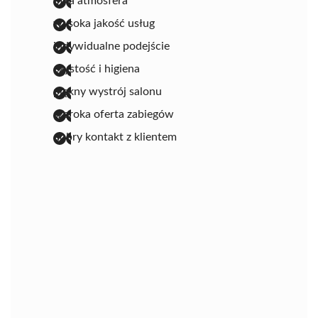
miła atmosfera
wysoka jakość usług
indywidualne podejście
czystość i higiena
piękny wystrój salonu
szeroka oferta zabiegów
dobry kontakt z klientem