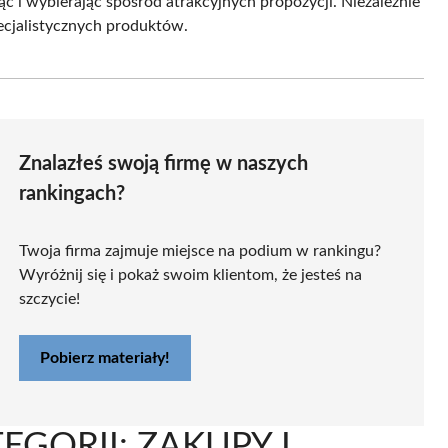
 i wybierając spośród atrakcyjnych propozycji. Niezależnie
ecjalistycznych produktów.
Znalazłeś swoją firmę w naszych
rankingach?
Twoja firma zajmuje miejsce na podium w rankingu?
Wyróżnij się i pokaż swoim klientom, że jesteś na
szczycie!
Pobierz materiały!
EGORII: ZAKUPY I