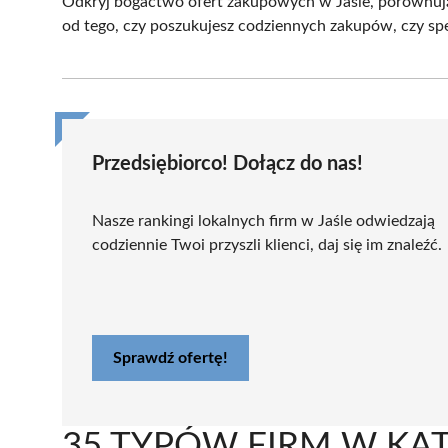
Odkryj bogactwo ofert zakupowych w Jaśle, porównując
od tego, czy poszukujesz codziennych zakupów, czy sp
Przedsiębiorco! Dołącz do nas!
Nasze rankingi lokalnych firm w Jaśle odwiedzają
codziennie Twoi przyszli klienci, daj się im znaleźć.
Sprawdź ofertę!
35 TYPÓW FIRM W KAT