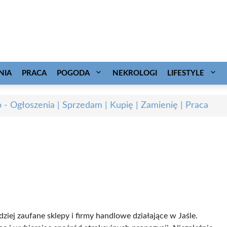
NIA
PRACA
POGODA
NEKROLOGI
LIFESTYLE
o - Ogłoszenia | Sprzedam | Kupię | Zamienię | Praca
ziej zaufane sklepy i firmy handlowe działające w Jaśle.