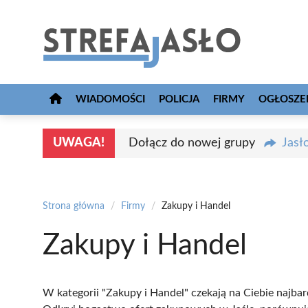
Przejdź
do
treści
WIADOMOŚCI
POLICJA
FIRMY
OGŁOSZE
UWAGA!
Dołącz do nowej grupy
Jasł
Strona główna
/
Firmy
/
Zakupy i Handel
Zakupy i Handel
W kategorii "Zakupy i Handel" czekają na Ciebie najbard