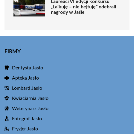
Laureaci VI edycji konkursu
„Lajkuję – nie hejtuję” odebrali
nagrody w Jaśle
FIRMY
Dentysta Jasło
Apteka Jasło
Lombard Jasło
Kwiaciarnia Jasło
Weterynarz Jasło
Fotograf Jasło
Fryzjer Jasło