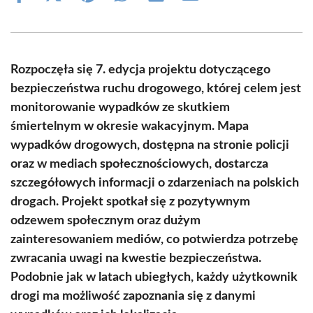
on
on
on
on
on
on
Facebook
X
Pinterest
WhatsApp
LinkedIn
Email
(Twitter)
Rozpoczęła się 7. edycja projektu dotyczącego
bezpieczeństwa ruchu drogowego, której celem jest
monitorowanie wypadków ze skutkiem
śmiertelnym w okresie wakacyjnym. Mapa
wypadków drogowych, dostępna na stronie policji
oraz w mediach społecznościowych, dostarcza
szczegółowych informacji o zdarzeniach na polskich
drogach. Projekt spotkał się z pozytywnym
odzewem społecznym oraz dużym
zainteresowaniem mediów, co potwierdza potrzebę
zwracania uwagi na kwestie bezpieczeństwa.
Podobnie jak w latach ubiegłych, każdy użytkownik
drogi ma możliwość zapoznania się z danymi