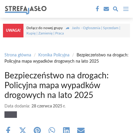
Przejdź
M
do
treści
Dołącz do nowej grupy
Jasło - Ogłoszenia | Sprzedam |
UWAGA!
Kupię | Zamienię | Praca
Strona główna
/
Kronika Policyjna
/
Bezpieczeństwo na drogach:
Policyjna mapa wypadków drogowych na lato 2025
Bezpieczeństwo na drogach:
Policyjna mapa wypadków
drogowych na lato 2025
Data dodania:
28 czerwca 2025 r.
Share
Share
Share
Share
Share
Share