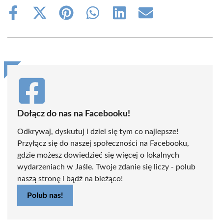
Share
Share
Share
Share
Share
Share
on
on
on
on
on
on
Facebook
X
Pinterest
WhatsApp
LinkedIn
Email
(Twitter)
Dołącz do nas na Facebooku!
Odkrywaj, dyskutuj i dziel się tym co najlepsze!
Przyłącz się do naszej społeczności na Facebooku,
gdzie możesz dowiedzieć się więcej o lokalnych
wydarzeniach w Jaśle. Twoje zdanie się liczy - polub
naszą stronę i bądź na bieżąco!
Polub nas!