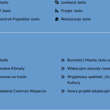
Jasło
Lombard Jasło
f Jasło
Fryzjer Jasło
Kontroli Pojazdów Jasło
Restauracje Jasło
Jaśle
Burmistrz Miasta Jasła 
onalne Klimaty
Wakacyjne zawody rowero
ownie na trasie
Wyjątkowy spektakl „Oc
Kultury
wadzenie Centrum Wsparcia
Nowy projekt edukacyjny 