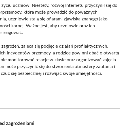
 życiu uczniów. Niestety, rozwój Internetu przyczynił się do
erprzemocy, która może prowadzić do poważnych
ia, uczniowie stają się ofiarami zjawiska znanego jako
ości karnej. Ważne jest, aby uczniowie oraz ich
ie reagować.
zagrożeń, zaleca się podjęcie działań profilaktycznych.
ich incydentów przemocy, a rodzice powinni dbać o otwartą
rnie monitorować relacje w klasie oraz organizować zajęcia
n może przyczynić się do stworzenia atmosfery zaufania i
uć się bezpieczniej i rozwijać swoje umiejętności.
zed zagrożeniami