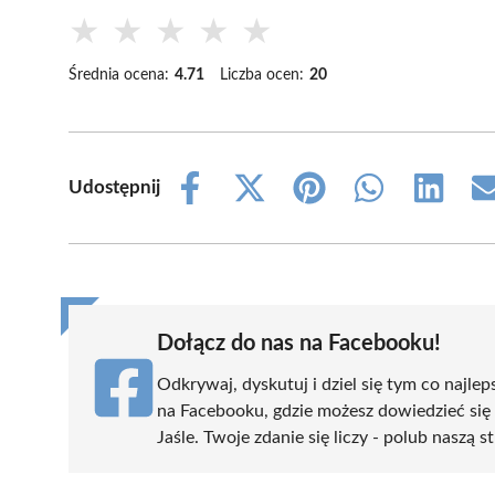
★
★
★
★
★
Średnia ocena:
4.71
Liczba ocen:
20
Udostępnij
Share
Share
Share
Share
Share
on
on
on
on
on
Facebook
X
Pinterest
WhatsApp
LinkedIn
(Twitter)
Dołącz do nas na Facebooku!
Odkrywaj, dyskutuj i dziel się tym co najlep
na Facebooku, gdzie możesz dowiedzieć się
Jaśle. Twoje zdanie się liczy - polub naszą s