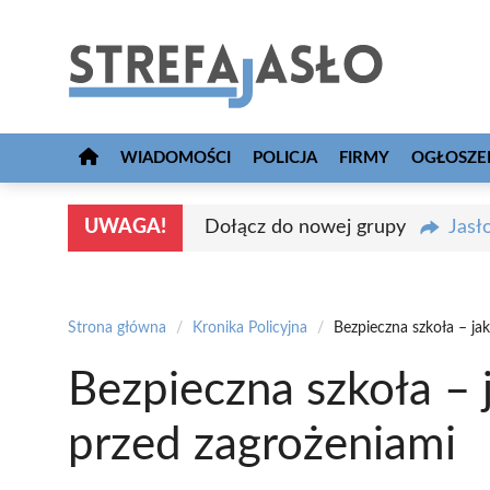
Przejdź
do
treści
WIADOMOŚCI
POLICJA
FIRMY
OGŁOSZE
UWAGA!
Dołącz do nowej grupy
Jasł
Strona główna
/
Kronika Policyjna
/
Bezpieczna szkoła – ja
Bezpieczna szkoła – 
przed zagrożeniami