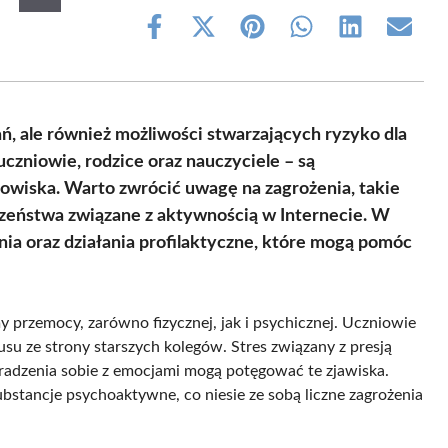
Share
Share
Share
Share
Share
Share
on
on
on
on
on
on
Facebook
X
Pinterest
WhatsApp
LinkedIn
Email
(Twitter)
, ale również możliwości stwarzających ryzyko dla
czniowie, rodzice oraz nauczyciele – są
owiska. Warto zwrócić uwagę na zagrożenia, takie
czeństwa związane z aktywnością w Internecie. W
nia oraz działania profilaktyczne, które mogą pomóc
rzemocy, zarówno fizycznej, jak i psychicznej. Uczniowie
su ze strony starszych kolegów. Stres związany z presją
radzenia sobie z emocjami mogą potęgować te zjawiska.
tancje psychoaktywne, co niesie ze sobą liczne zagrożenia