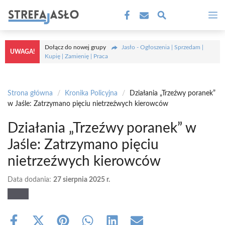
Przejdź
M
do
treści
Dołącz do nowej grupy
Jasło - Ogłoszenia | Sprzedam |
UWAGA!
Kupię | Zamienię | Praca
Strona główna
/
Kronika Policyjna
/
Działania „Trzeźwy poranek”
w Jaśle: Zatrzymano pięciu nietrzeźwych kierowców
Działania „Trzeźwy poranek” w
Jaśle: Zatrzymano pięciu
nietrzeźwych kierowców
Data dodania:
27 sierpnia 2025 r.
Share
Share
Share
Share
Share
Share