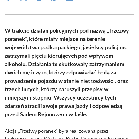
on
on
on
on
on
on
Facebook
X
Pinterest
WhatsApp
LinkedIn
Email
(Twitter)
W trakcie działań policyjnych pod nazwą „Trzeźwy
poranek”, które miały miejsce na terenie
województwa podkarpackiego, jasielscy policjanci
zatrzymali pięciu kierujących pod wpływem
alkoholu. Działania te skutkowały zatrzymaniem
dwóch mężczyzn, którzy odpowiadać będą za
prowadzenie pojazdu w stanie nietrzeźwości, oraz
trzech innych, którzy naruszyli przepisy w
mniejszym stopniu. Wszyscy uczestnicy tych
zdarzeń stracili swoje prawa jazdy i odpowiedzą
przed Sądem Rejonowym w Jaśle.
Akcja „Trzeźwy poranek” była realizowana przez
funkcjonariuszy z Wydziału Ruchu Drogowego Komendy