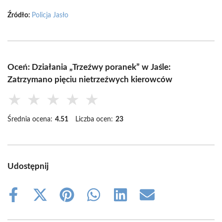
Źródło:
Policja Jasło
Oceń: Działania „Trzeźwy poranek” w Jaśle:
Zatrzymano pięciu nietrzeźwych kierowców
★
★
★
★
★
Średnia ocena:
4.51
Liczba ocen:
23
Udostępnij
Share
Share
Share
Share
Share
Share
on
on
on
on
on
on
Facebook
X
Pinterest
WhatsApp
LinkedIn
Email
(Twitter)