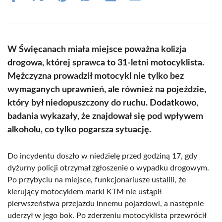
on
on
on
on
on
on
Facebook
X
Pinterest
WhatsApp
LinkedIn
Email
(Twitter)
W Święcanach miała miejsce poważna kolizja
drogowa, której sprawca to 31-letni motocyklista.
Mężczyzna prowadził motocykl nie tylko bez
wymaganych uprawnień, ale również na pojeździe,
który był niedopuszczony do ruchu. Dodatkowo,
badania wykazały, że znajdował się pod wpływem
alkoholu, co tylko pogarsza sytuację.
Do incydentu doszło w niedzielę przed godziną 17, gdy
dyżurny policji otrzymał zgłoszenie o wypadku drogowym.
Po przybyciu na miejsce, funkcjonariusze ustalili, że
kierujący motocyklem marki KTM nie ustąpił
pierwszeństwa przejazdu innemu pojazdowi, a następnie
uderzył w jego bok. Po zderzeniu motocyklista przewrócił