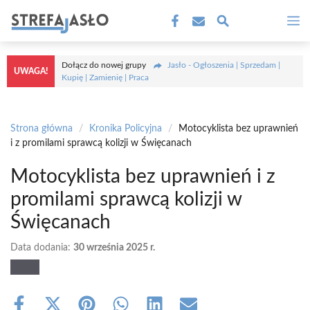
Przejdź
M
do
treści
Dołącz do nowej grupy
Jasło - Ogłoszenia | Sprzedam |
UWAGA!
Kupię | Zamienię | Praca
Strona główna
/
Kronika Policyjna
/
Motocyklista bez uprawnień
i z promilami sprawcą kolizji w Święcanach
Motocyklista bez uprawnień i z
promilami sprawcą kolizji w
Święcanach
Data dodania:
30 września 2025 r.
Share
Share
Share
Share
Share
Share