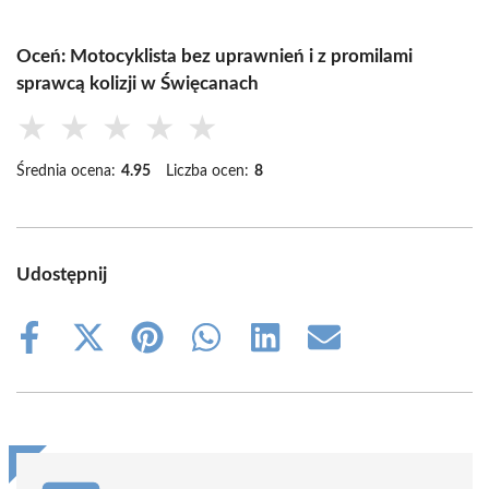
Oceń: Motocyklista bez uprawnień i z promilami
sprawcą kolizji w Święcanach
★
★
★
★
★
Średnia ocena:
4.95
Liczba ocen:
8
Udostępnij
Share
Share
Share
Share
Share
Share
on
on
on
on
on
on
Facebook
X
Pinterest
WhatsApp
LinkedIn
Email
(Twitter)