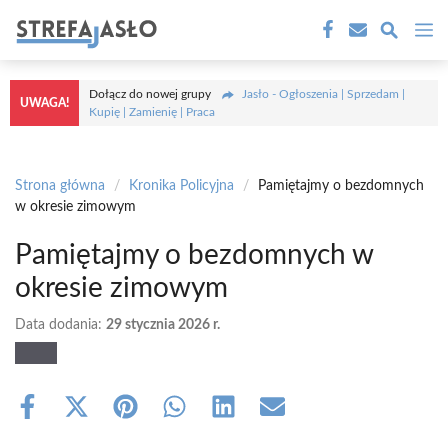
Przejdź
M
do
treści
Dołącz do nowej grupy
Jasło - Ogłoszenia | Sprzedam |
UWAGA!
Kupię | Zamienię | Praca
Strona główna
/
Kronika Policyjna
/
Pamiętajmy o bezdomnych
w okresie zimowym
Pamiętajmy o bezdomnych w
okresie zimowym
Data dodania:
29 stycznia 2026 r.
Share
Share
Share
Share
Share
Share
on
on
on
on
on
on
Facebook
X
Pinterest
WhatsApp
LinkedIn
Email