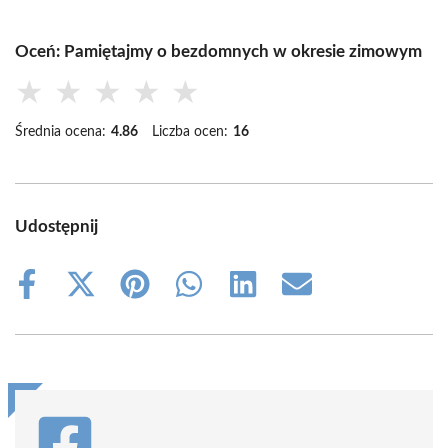
Oceń: Pamiętajmy o bezdomnych w okresie zimowym
★
★
★
★
★
Średnia ocena:
4.86
Liczba ocen:
16
Udostępnij
Share
Share
Share
Share
Share
Share
on
on
on
on
on
on
Facebook
X
Pinterest
WhatsApp
LinkedIn
Email
(Twitter)