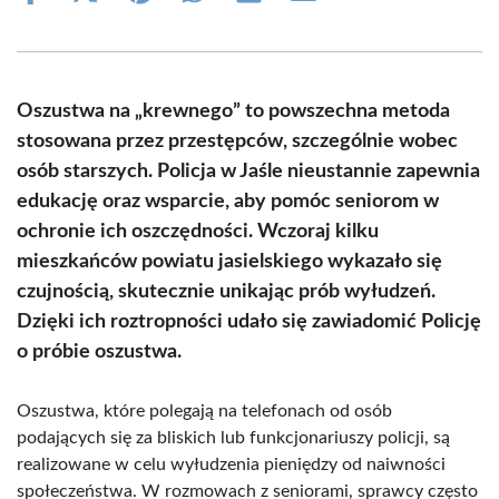
on
on
on
on
on
on
Facebook
X
Pinterest
WhatsApp
LinkedIn
Email
(Twitter)
Oszustwa na „krewnego” to powszechna metoda
stosowana przez przestępców, szczególnie wobec
osób starszych. Policja w Jaśle nieustannie zapewnia
edukację oraz wsparcie, aby pomóc seniorom w
ochronie ich oszczędności. Wczoraj kilku
mieszkańców powiatu jasielskiego wykazało się
czujnością, skutecznie unikając prób wyłudzeń.
Dzięki ich roztropności udało się zawiadomić Policję
o próbie oszustwa.
Oszustwa, które polegają na telefonach od osób
podających się za bliskich lub funkcjonariuszy policji, są
realizowane w celu wyłudzenia pieniędzy od naiwności
społeczeństwa. W rozmowach z seniorami, sprawcy często