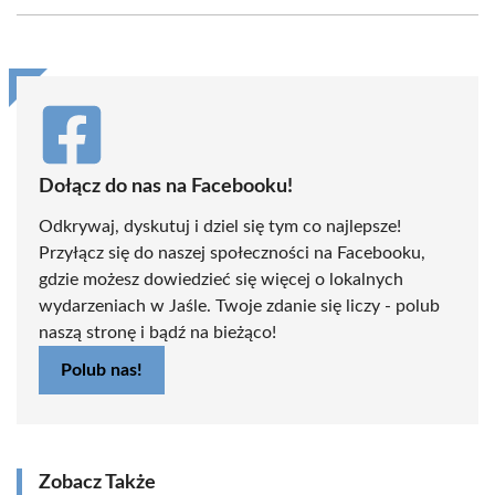
Facebook
X
Pinterest
WhatsApp
LinkedIn
Email
(Twitter)
Dołącz do nas na Facebooku!
Odkrywaj, dyskutuj i dziel się tym co najlepsze!
Przyłącz się do naszej społeczności na Facebooku,
gdzie możesz dowiedzieć się więcej o lokalnych
wydarzeniach w Jaśle. Twoje zdanie się liczy - polub
naszą stronę i bądź na bieżąco!
Polub nas!
Zobacz Także