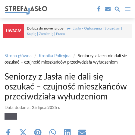
Przejdź
M
do
treści
Dołącz do nowej grupy
Jasło - Ogłoszenia | Sprzedam |
UWAGA!
Kupię | Zamienię | Praca
Strona główna
/
Kronika Policyjna
/
Seniorzy z Jasła nie dali się
oszukać – czujność mieszkańców przeciwdziała wyłudzeniom
Seniorzy z Jasła nie dali się
oszukać – czujność mieszkańców
przeciwdziała wyłudzeniom
Data dodania:
25 lipca 2025 r.
Share
Share
Share
Share
Share
Share