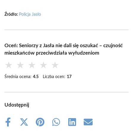
Źródło:
Policja Jasło
Oceń: Seniorzy z Jasła nie dali się oszukać – czujność
mieszkańców przeciwdziała wyłudzeniom
★
★
★
★
★
Średnia ocena:
4.5
Liczba ocen:
17
Udostępnij
Share
Share
Share
Share
Share
Share
on
on
on
on
on
on