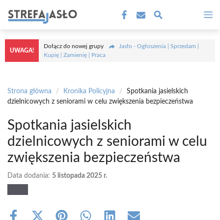
Przejdź
M
do
treści
Dołącz do nowej grupy
Jasło - Ogłoszenia | Sprzedam |
UWAGA!
Kupię | Zamienię | Praca
Strona główna
/
Kronika Policyjna
/
Spotkania jasielskich
dzielnicowych z seniorami w celu zwiększenia bezpieczeństwa
Spotkania jasielskich
dzielnicowych z seniorami w celu
zwiększenia bezpieczeństwa
Data dodania:
5 listopada 2025 r.
Share
Share
Share
Share
Share
Share