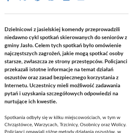
on
on
on
on
on
on
Facebook
X
Pinterest
WhatsApp
LinkedIn
Email
(Twitter)
Dzielnicowi z jasielskiej komendy przeprowadzili
niedawno cykl spotkań skierowanych do seniorów z
gminy Jasło. Celem tych spotkań było omówienie
najczęstszych zagrożeń, jakie mogą spotkać osoby
starsze, zwłaszcza ze strony przestępców. Policjanci
przekazali istotne informacje na temat działań
oszustów oraz zasad bezpiecznego korzystania z
Internetu. Uczestnicy mieli możliwość zadawania
pytań i uzyskania szczegółowych odpowiedzi na
nurtujące ich kwestie.
Spotkania odbyły się w kilku miejscowościach, w tym w
Chrząstówce, Warzycach, Trzcinicy, Osobnicy oraz Wolicy.
Policjanci omawiali różne metody działania oszustów, w