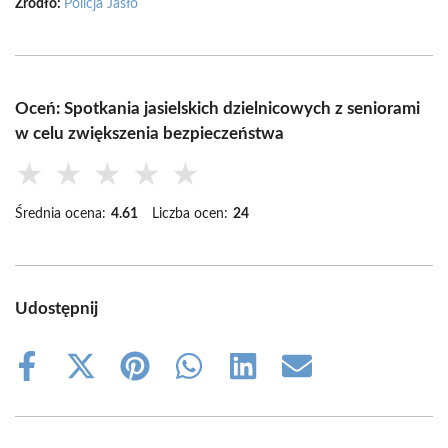
Źródło:
Policja Jasło
Oceń: Spotkania jasielskich dzielnicowych z seniorami
w celu zwiększenia bezpieczeństwa
★
★
★
★
★
Średnia ocena:
4.61
Liczba ocen:
24
Udostępnij
Share
Share
Share
Share
Share
Share
on
on
on
on
on
on
Facebook
X
Pinterest
WhatsApp
LinkedIn
Email
(Twitter)