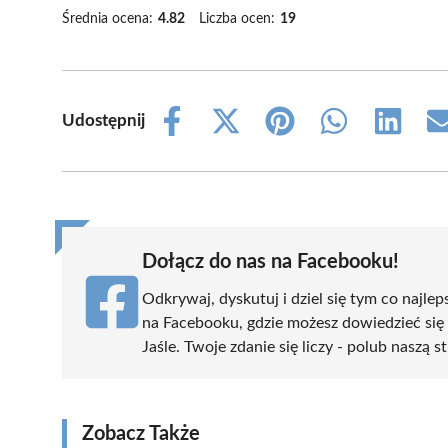
Średnia ocena:
4.82
Liczba ocen:
19
Udostępnij
Share
Share
Share
Share
Share
on
on
on
on
on
Facebook
X
Pinterest
WhatsApp
LinkedIn
(Twitter)
Dołącz do nas na Facebooku!
Odkrywaj, dyskutuj i dziel się tym co najlep
na Facebooku, gdzie możesz dowiedzieć się
Jaśle. Twoje zdanie się liczy - polub naszą s
Zobacz Także