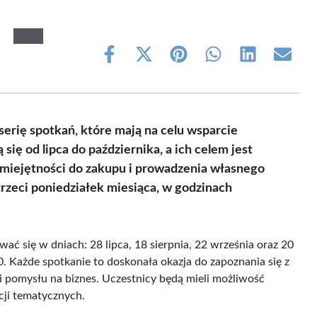
Share
Share
Share
Share
Share
Share
on
on
on
on
on
on
Facebook
X
Pinterest
WhatsApp
LinkedIn
Email
(Twitter)
serię spotkań, które mają na celu wsparcie
ię od lipca do października, a ich celem jest
umiejętności do zakupu i prowadzenia własnego
rzeci poniedziałek miesiąca, w godzinach
ać się w dniach: 28 lipca, 18 sierpnia, 22 września oraz 20
. Każde spotkanie to doskonała okazja do zapoznania się z
i pomysłu na biznes. Uczestnicy będą mieli możliwość
cji tematycznych.