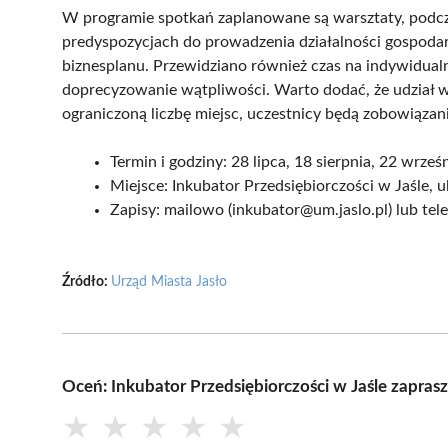
W programie spotkań zaplanowane są warsztaty, podcz
predyspozycjach do prowadzenia działalności gospoda
biznesplanu. Przewidziano również czas na indywidualne
doprecyzowanie wątpliwości. Warto dodać, że udział w 
ograniczoną liczbę miejsc, uczestnicy będą zobowiązani
Termin i godziny: 28 lipca, 18 sierpnia, 22 wrześ
Miejsce: Inkubator Przedsiębiorczości w Jaśle, u
Zapisy: mailowo (inkubator@um.jaslo.pl) lub tele
Źródło:
Urząd Miasta Jasło
Oceń: Inkubator Przedsiębiorczości w Jaśle zapras
★
★
★
★
★