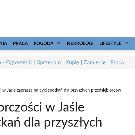
NIA
PRACA
POGODA
NEKROLOGI
LIFESTYLE
o - Ogłoszenia | Sprzedam | Kupię | Zamienię | Praca
i w Jaśle zaprasza na cykl spotkań dla przyszłych przedsiębiorców
orczości w Jaśle
tkań dla przyszłych