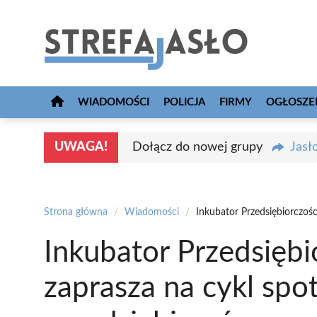
Przejdź
do
treści
WIADOMOŚCI
POLICJA
FIRMY
OGŁOSZE
UWAGA!
Dołącz do nowej grupy
Jasł
Strona główna
/
Wiadomości
/
Inkubator Przedsiębiorczośc
Inkubator Przedsiębi
zaprasza na cykl spo