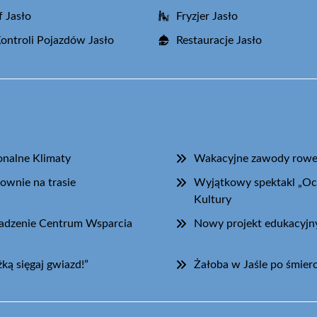
f Jasło
Fryzjer Jasło
Kontroli Pojazdów Jasło
Restauracje Jasło
onalne Klimaty
Wakacyjne zawody rowero
ownie na trasie
Wyjątkowy spektakl „Oc
Kultury
wadzenie Centrum Wsparcia
Nowy projekt edukacyjny 
ką sięgaj gwiazd!”
Żałoba w Jaśle po śmier