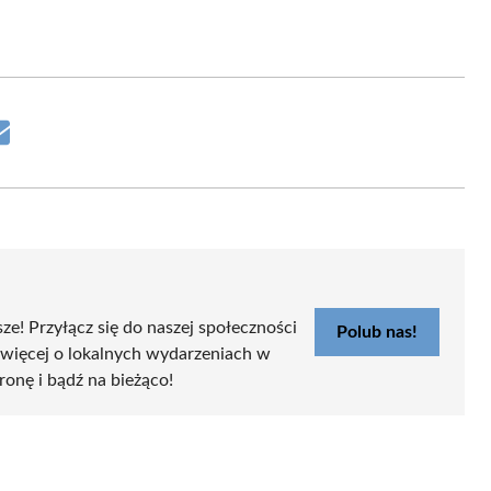
Share
on
Email
sze! Przyłącz się do naszej społeczności
Polub nas!
 więcej o lokalnych wydarzeniach w
tronę i bądź na bieżąco!