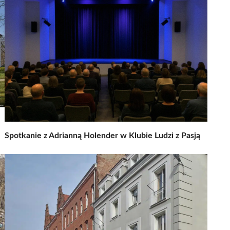
Spotkanie z Adrianną Holender w Klubie Ludzi z Pasją