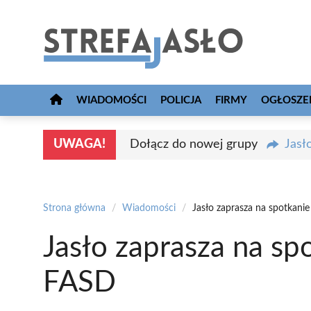
Przejdź
do
treści
WIADOMOŚCI
POLICJA
FIRMY
OGŁOSZE
UWAGA!
Dołącz do nowej grupy
Jasł
Strona główna
/
Wiadomości
/
Jasło zaprasza na spotkanie
Jasło zaprasza na spo
FASD