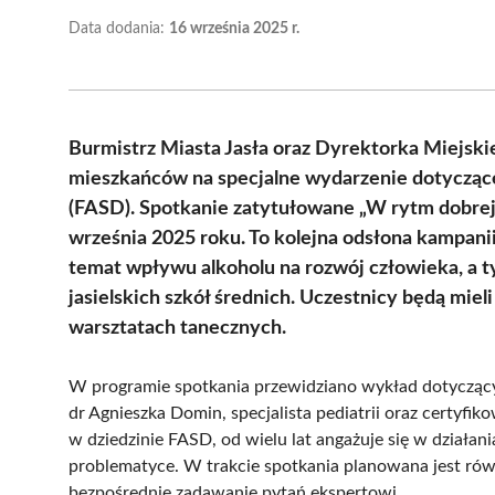
Data dodania:
16 września 2025 r.
Burmistrz Miasta Jasła oraz Dyrektorka Miejskiej
mieszkańców na specjalne wydarzenie dotycząc
(FASD). Spotkanie zatytułowane „W rytm dobrej
września 2025 roku. To kolejna odsłona kampani
temat wpływu alkoholu na rozwój człowieka, a 
jasielskich szkół średnich. Uczestnicy będą mie
warsztatach tanecznych.
W programie spotkania przewidziano wykład dotycząc
dr Agnieszka Domin, specjalista pediatrii oraz certy
w dziedzinie FASD, od wielu lat angażuje się w działan
problematyce. W trakcie spotkania planowana jest równ
bezpośrednie zadawanie pytań ekspertowi.