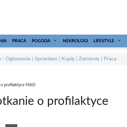
NIA
PRACA
POGODA
NEKROLOGI
LIFESTYLE
o - Ogłoszenia | Sprzedam | Kupię | Zamienię | Praca
 o profilaktyce FASD
tkanie o profilaktyce