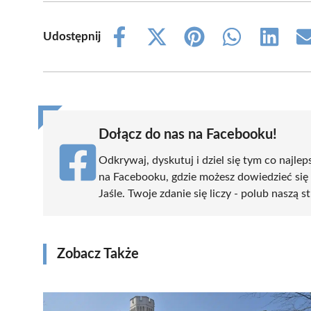
Udostępnij
Share
Share
Share
Share
Share
on
on
on
on
on
Facebook
X
Pinterest
WhatsApp
LinkedIn
(Twitter)
Dołącz do nas na Facebooku!
Odkrywaj, dyskutuj i dziel się tym co najlep
na Facebooku, gdzie możesz dowiedzieć się
Jaśle. Twoje zdanie się liczy - polub naszą s
Zobacz Także