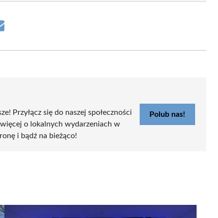
Share
on
Email
sze! Przyłącz się do naszej społeczności
Polub nas!
 więcej o lokalnych wydarzeniach w
tronę i bądź na bieżąco!