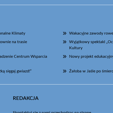
onalne Klimaty
Wakacyjne zawody rowero
ownie na trasie
Wyjątkowy spektakl „Oc
Kultury
wadzenie Centrum Wsparcia
Nowy projekt edukacyjny 
ką sięgaj gwiazd!”
Żałoba w Jaśle po śmier
REDAKCJA
Skontaktuj się z nami przechodząc na stronę