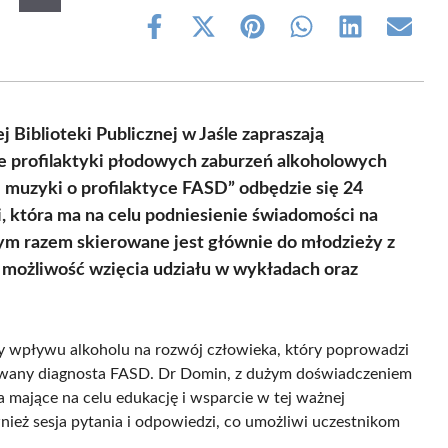
Share
Share
Share
Share
Share
Share
on
on
on
on
on
on
Facebook
X
Pinterest
WhatsApp
LinkedIn
Email
(Twitter)
 Biblioteki Publicznej w Jaśle zapraszają
e profilaktyki płodowych zaburzeń alkoholowych
 muzyki o profilaktyce FASD” odbędzie się 24
i, która ma na celu podniesienie świadomości na
tym razem skierowane jest głównie do młodzieży z
li możliwość wzięcia udziału w wykładach oraz
y wpływu alkoholu na rozwój człowieka, który poprowadzi
fikowany diagnosta FASD. Dr Domin, z dużym doświadczeniem
ia mające na celu edukację i wsparcie w tej ważnej
ież sesja pytania i odpowiedzi, co umożliwi uczestnikom