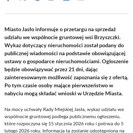
on
on
on
on
on
on
Facebook
X
Pinterest
WhatsApp
LinkedIn
Email
(Twitter)
Miasto Jasło informuje o przetargu na sprzedaż
udziału we wspólnocie gruntowej wsi Brzyszczki.
Wykaz dotyczący nieruchomości został podany do
publicznej wiadomości na podstawie obowiązującej
ustawy o gospodarce nieruchomościami. Ogloszenie
będzie obowiązywać przez 21 dni, dając
zainteresowanym możliwość zapoznania się z ofertą.
Po tym czasie osoby mające pierwszeństwo w
nabyciu mogą składać wnioski w Urzędzie Miasta.
Na mocy uchwały Rady Miejskiej Jasła, wykaz udziału we
wspólnocie gruntowej podlega publicznemu ogłoszeniu,
które rozpoczyna się 15 stycznia 2026 roku i potrwa do 5
lutego 2026 roku. Informacja ta zostanie udostępniona na