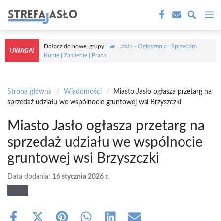
Przejdź
M
do
treści
Dołącz do nowej grupy
Jasło - Ogłoszenia | Sprzedam |
UWAGA!
Kupię | Zamienię | Praca
Strona główna
/
Wiadomości
/
Miasto Jasło ogłasza przetarg na
sprzedaż udziału we wspólnocie gruntowej wsi Brzyszczki
Miasto Jasło ogłasza przetarg na
sprzedaż udziału we wspólnocie
gruntowej wsi Brzyszczki
Data dodania:
16 stycznia 2026 r.
Share
Share
Share
Share
Share
Share