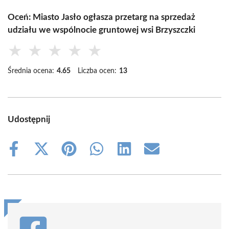
Oceń: Miasto Jasło ogłasza przetarg na sprzedaż
udziału we wspólnocie gruntowej wsi Brzyszczki
★
★
★
★
★
Średnia ocena:
4.65
Liczba ocen:
13
Udostępnij
Share
Share
Share
Share
Share
Share
on
on
on
on
on
on
Facebook
X
Pinterest
WhatsApp
LinkedIn
Email
(Twitter)