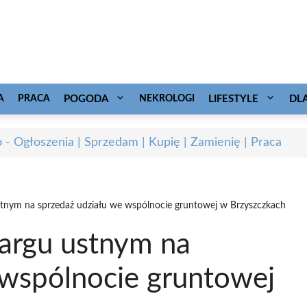
A
PRACA
POGODA
NEKROLOGI
LIFESTYLE
DL
o - Ogłoszenia | Sprzedam | Kupię | Zamienię | Praca
ustnym na sprzedaż udziału we wspólnocie gruntowej w Brzyszczkach
targu ustnym na
 wspólnocie gruntowej