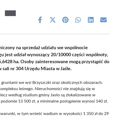
Share
Share
Share
Share
Share
Share
on
on
on
on
on
on
Facebook
X
Pinterest
WhatsApp
LinkedIn
Email
(Twitter)
raniczony na sprzedaż udziału we wspólnocie
u jest udział wynoszący 20/10000 części wspólnoty,
45,6428 ha. Osoby zainteresowane mogą przystąpić do
w sali nr 304 Urzędu Miasta w Jaśle.
 gruntami we wsi Brzyszczki oraz okolicznych obszarach.
ć kompleksu leśnego. Nieruchomości nie znajdują się w
lecz według studium gminy Jasło są zlokalizowane w
poziomie 13 500 zł, a minimalne postąpienie wynosi 140 zł.
ne warunki, w tym wnieść wadium w wysokości 1 350 zł do 29