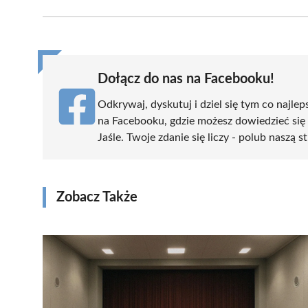
Facebook
X
Pinterest
WhatsApp
LinkedIn
(Twitter)
Dołącz do nas na Facebooku!
Odkrywaj, dyskutuj i dziel się tym co najlep
na Facebooku, gdzie możesz dowiedzieć się
Jaśle. Twoje zdanie się liczy - polub naszą s
Zobacz Także