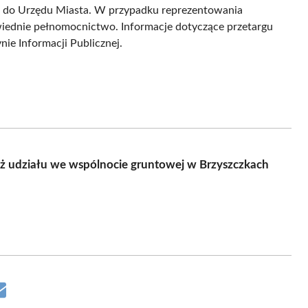
e do Urzędu Miasta. W przypadku reprezentowania
wiednie pełnomocnictwo. Informacje dotyczące przetargu
ie Informacji Publicznej.
aż udziału we wspólnocie gruntowej w Brzyszczkach
Share
on