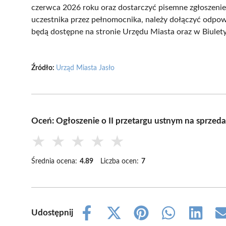
czerwca 2026 roku oraz dostarczyć pisemne zgłoszeni
uczestnika przez pełnomocnika, należy dołączyć odpo
będą dostępne na stronie Urzędu Miasta oraz w Biuletyn
Źródło:
Urząd Miasta Jasło
Oceń: Ogłoszenie o II przetargu ustnym na sprzed
★
★
★
★
★
Średnia ocena:
4.89
Liczba ocen:
7
Udostępnij
Share
Share
Share
Share
Share
on
on
on
on
on