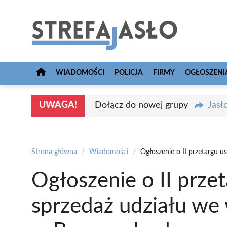
Przejdź
do
treści
WIADOMOŚCI
POLICJA
FIRMY
OGŁOSZENI
UWAGA!
Dołącz do nowej grupy
Jasł
Strona główna
/
Wiadomości
/
Ogłoszenie o II przetargu 
Ogłoszenie o II prze
sprzedaż udziału we