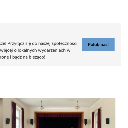
Email
sze! Przyłącz się do naszej społeczności
Polub nas!
 więcej o lokalnych wydarzeniach w
tronę i bądź na bieżąco!