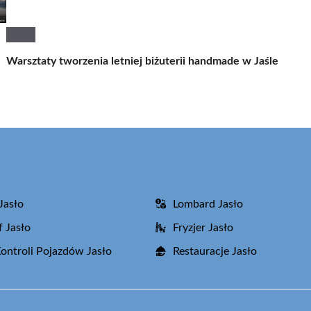
Warsztaty tworzenia letniej biżuterii handmade w Jaśle
Jasło
Lombard Jasło
f Jasło
Fryzjer Jasło
Kontroli Pojazdów Jasło
Restauracje Jasło