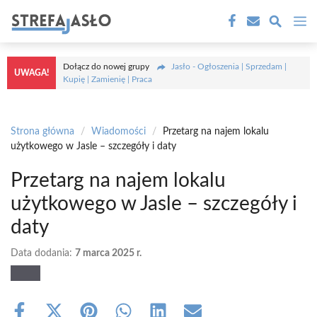
Przejdź
M
do
treści
Dołącz do nowej grupy
Jasło - Ogłoszenia | Sprzedam |
UWAGA!
Kupię | Zamienię | Praca
Strona główna
/
Wiadomości
/
Przetarg na najem lokalu
użytkowego w Jasle – szczegóły i daty
Przetarg na najem lokalu
użytkowego w Jasle – szczegóły i
daty
Data dodania:
7 marca 2025 r.
Share
Share
Share
Share
Share
Share