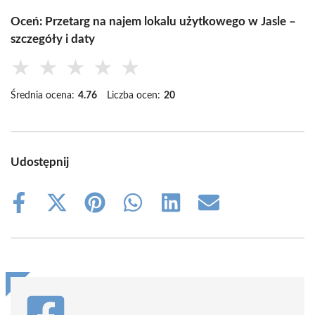
Oceń: Przetarg na najem lokalu użytkowego w Jasle –
szczegóły i daty
★
★
★
★
★
Średnia ocena:
4.76
Liczba ocen:
20
Udostępnij
Share
Share
Share
Share
Share
Share
on
on
on
on
on
on
Facebook
X
Pinterest
WhatsApp
LinkedIn
Email
(Twitter)