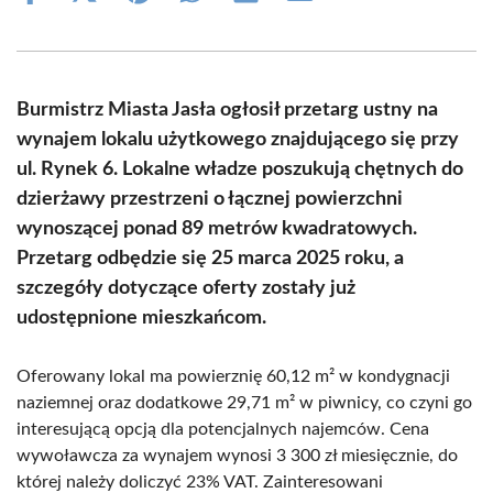
on
on
on
on
on
on
Facebook
X
Pinterest
WhatsApp
LinkedIn
Email
(Twitter)
Burmistrz Miasta Jasła ogłosił przetarg ustny na
wynajem lokalu użytkowego znajdującego się przy
ul. Rynek 6. Lokalne władze poszukują chętnych do
dzierżawy przestrzeni o łącznej powierzchni
wynoszącej ponad 89 metrów kwadratowych.
Przetarg odbędzie się 25 marca 2025 roku, a
szczegóły dotyczące oferty zostały już
udostępnione mieszkańcom.
Oferowany lokal ma powierznię 60,12 m² w kondygnacji
naziemnej oraz dodatkowe 29,71 m² w piwnicy, co czyni go
interesującą opcją dla potencjalnych najemców. Cena
wywoławcza za wynajem wynosi 3 300 zł miesięcznie, do
której należy doliczyć 23% VAT. Zainteresowani