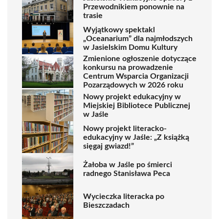
Przewodnikiem ponownie na
trasie
Wyjątkowy spektakl
„Oceanarium” dla najmłodszych
w Jasielskim Domu Kultury
Zmienione ogłoszenie dotyczące
konkursu na prowadzenie
Centrum Wsparcia Organizacji
Pozarządowych w 2026 roku
Nowy projekt edukacyjny w
Miejskiej Bibliotece Publicznej
w Jaśle
Nowy projekt literacko-
edukacyjny w Jaśle: „Z książką
sięgaj gwiazd!”
Żałoba w Jaśle po śmierci
radnego Stanisława Peca
Wycieczka literacka po
Bieszczadach