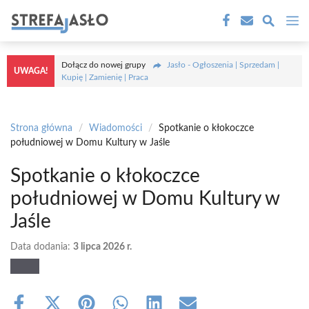
Przejdź
M
do
treści
Dołącz do nowej grupy
Jasło - Ogłoszenia | Sprzedam |
UWAGA!
Kupię | Zamienię | Praca
Strona główna
/
Wiadomości
/
Spotkanie o kłokoczce
południowej w Domu Kultury w Jaśle
Spotkanie o kłokoczce
południowej w Domu Kultury w
Jaśle
Data dodania:
3 lipca 2026 r.
Share
Share
Share
Share
Share
Share