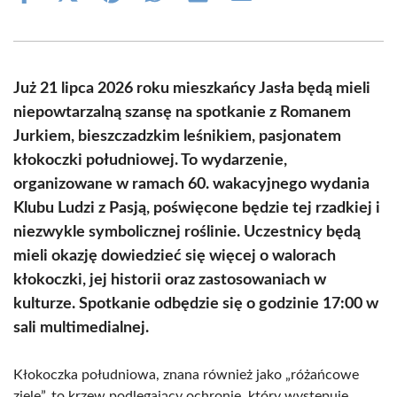
on
on
on
on
on
on
Facebook
X
Pinterest
WhatsApp
LinkedIn
Email
(Twitter)
Już 21 lipca 2026 roku mieszkańcy Jasła będą mieli
niepowtarzalną szansę na spotkanie z Romanem
Jurkiem, bieszczadzkim leśnikiem, pasjonatem
kłokoczki południowej. To wydarzenie,
organizowane w ramach 60. wakacyjnego wydania
Klubu Ludzi z Pasją, poświęcone będzie tej rzadkiej i
niezwykle symbolicznej roślinie. Uczestnicy będą
mieli okazję dowiedzieć się więcej o walorach
kłokoczki, jej historii oraz zastosowaniach w
kulturze. Spotkanie odbędzie się o godzinie 17:00 w
sali multimedialnej.
Kłokoczka południowa, znana również jako „różańcowe
ziele”, to krzew podlegający ochronie, który występuje