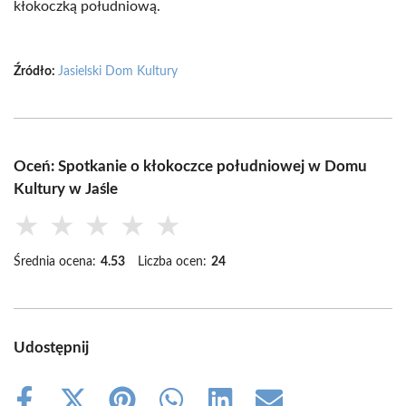
kłokoczką południową.
Źródło:
Jasielski Dom Kultury
Oceń: Spotkanie o kłokoczce południowej w Domu
Kultury w Jaśle
★
★
★
★
★
Średnia ocena:
4.53
Liczba ocen:
24
Udostępnij
Share
Share
Share
Share
Share
Share