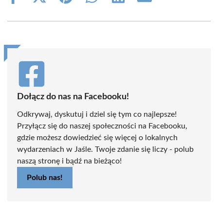
on
on
on
on
on
on
Facebook
X
Pinterest
WhatsApp
LinkedIn
Email
(Twitter)
Dołącz do nas na Facebooku!
Odkrywaj, dyskutuj i dziel się tym co najlepsze!
Przyłącz się do naszej społeczności na Facebooku,
gdzie możesz dowiedzieć się więcej o lokalnych
wydarzeniach w Jaśle. Twoje zdanie się liczy - polub
naszą stronę i bądź na bieżąco!
Polub nas!