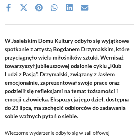
Share
Share
Share
Share
Share
Share
on
on
on
on
on
on
Facebook
X
Pinterest
WhatsApp
LinkedIn
Email
(Twitter)
W Jasielskim Domu Kultury odbyło się wyjątkowe
spotkanie z artystą Bogdanem Drzymalskim, które
przyciągnęło wielu miłośników sztuki. Wernisaż
towarzyszył jubileuszowej odsłonie cyklu „Klub
Ludzi z Pasją”. Drzymalski, związany z Jasłem
emocjonalnie, zaprezentował swoje prace oraz
podzielił się refleksjami na temat tożsamości i
emocji człowieka. Ekspozycja jego dzieł, dostępna
do 23 lipca, ma zachęcić odbiorców do zadawania
sobie ważnych pytań o siebie.
Wieczorne wydarzenie odbyło się w sali offowej