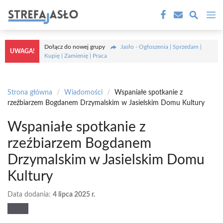
Przejdź
M
do
treści
Dołącz do nowej grupy
Jasło - Ogłoszenia | Sprzedam |
UWAGA!
Kupię | Zamienię | Praca
Strona główna
/
Wiadomości
/
Wspaniałe spotkanie z
rzeźbiarzem Bogdanem Drzymalskim w Jasielskim Domu Kultury
Wspaniałe spotkanie z
rzeźbiarzem Bogdanem
Drzymalskim w Jasielskim Domu
Kultury
Data dodania:
4 lipca 2025 r.