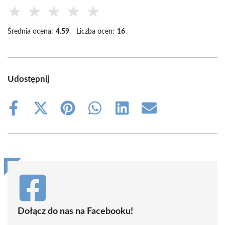
★
★
★
★
★
Średnia ocena:
4.59
Liczba ocen:
16
Udostępnij
Share
Share
Share
Share
Share
Share
on
on
on
on
on
on
Facebook
X
Pinterest
WhatsApp
LinkedIn
Email
(Twitter)
Dołącz do nas na Facebooku!