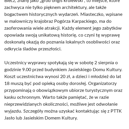
Biecz, znany jako „gród ongiś królewski”, to miejsce, które
zachwyca nie tylko pięknem architektury, ale także
bogactwem historycznych wydarzeń. Miasteczko, wpisane
w malowniczy krajobraz Pogórza Karpackiego, ma do
zaoferowania wiele atrakcji. Każdy element jego zabytków
opowiada swoją unikatową historię, co czyni tę wyprawę
doskonałą okazją do poznania lokalnych osobliwości oraz
odkrycia śladów przeszłości.
Uczestnicy wyprawy spotykają się w sobotę 2 sierpnia o
godzinie 9.00 przed budynkiem Jasielskiego Domu Kultury.
Koszt uczestnictwa wynosi 20 zł, a dzieci i młodzież do lat
18 muszą być pod opieką osoby dorosłej. Organizatorzy
przypominają o obowiązkowym ubiorze turystycznym oraz
kasku ochronnym. Warto także pamiętać, że w razie
nieprzewidzianych okoliczności, możliwe jest odwołanie
wyjazdu. Szczegóły można uzyskać kontaktując się z PTTK
Jasło lub Jasielskim Domem Kultury.