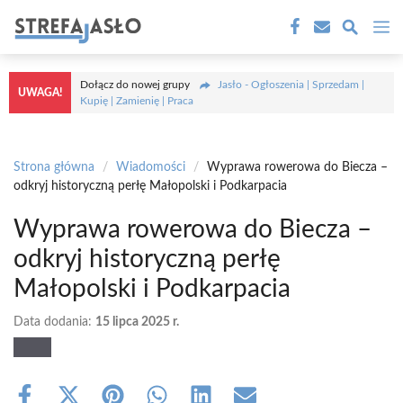
Przejdź
M
do
treści
Dołącz do nowej grupy
Jasło - Ogłoszenia | Sprzedam |
UWAGA!
Kupię | Zamienię | Praca
Strona główna
/
Wiadomości
/
Wyprawa rowerowa do Biecza –
odkryj historyczną perłę Małopolski i Podkarpacia
Wyprawa rowerowa do Biecza –
odkryj historyczną perłę
Małopolski i Podkarpacia
Data dodania:
15 lipca 2025 r.
Share
Share
Share
Share
Share
Share