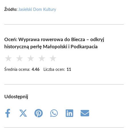
Źródło:
Jasielski Dom Kultury
Oceń: Wyprawa rowerowa do Biecza – odkryj
historyczną perłę Małopolski i Podkarpacia
★
★
★
★
★
Średnia ocena:
4.46
Liczba ocen:
11
Udostępnij
Share
Share
Share
Share
Share
Share
on
on
on
on
on
on
Facebook
X
Pinterest
WhatsApp
LinkedIn
Email