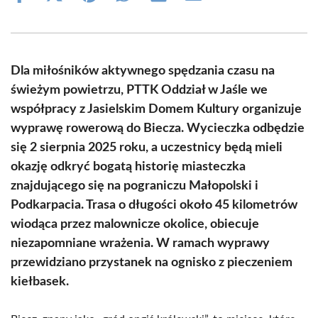
on
on
on
on
on
on
Facebook
X
Pinterest
WhatsApp
LinkedIn
Email
(Twitter)
Dla miłośników aktywnego spędzania czasu na
świeżym powietrzu, PTTK Oddział w Jaśle we
współpracy z Jasielskim Domem Kultury organizuje
wyprawę rowerową do Biecza. Wycieczka odbędzie
się 2 sierpnia 2025 roku, a uczestnicy będą mieli
okazję odkryć bogatą historię miasteczka
znajdującego się na pograniczu Małopolski i
Podkarpacia. Trasa o długości około 45 kilometrów
wiodąca przez malownicze okolice, obiecuje
niezapomniane wrażenia. W ramach wyprawy
przewidziano przystanek na ognisko z pieczeniem
kiełbasek.