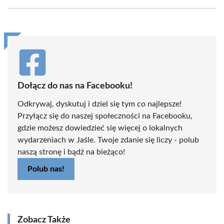
Facebook
X
Pinterest
WhatsApp
LinkedIn
Email
(Twitter)
Dołącz do nas na Facebooku!
Odkrywaj, dyskutuj i dziel się tym co najlepsze!
Przyłącz się do naszej społeczności na Facebooku,
gdzie możesz dowiedzieć się więcej o lokalnych
wydarzeniach w Jaśle. Twoje zdanie się liczy - polub
naszą stronę i bądź na bieżąco!
Polub nas!
Zobacz Także