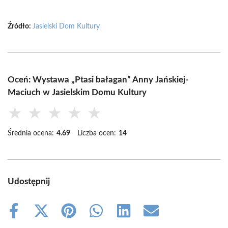
Źródło:
Jasielski Dom Kultury
Oceń: Wystawa „Ptasi bałagan” Anny Jańskiej-
Maciuch w Jasielskim Domu Kultury
★
★
★
★
★
Średnia ocena:
4.69
Liczba ocen:
14
Udostępnij
Share
Share
Share
Share
Share
Share
on
on
on
on
on
on