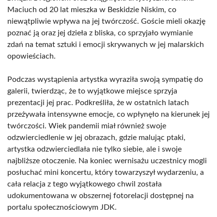
Maciuch od 20 lat mieszka w Beskidzie Niskim, co
niewątpliwie wpływa na jej twórczość. Goście mieli okazję
poznać ją oraz jej dzieła z bliska, co sprzyjało wymianie
zdań na temat sztuki i emocji skrywanych w jej malarskich
opowieściach.
Podczas wystąpienia artystka wyraziła swoją sympatię do
galerii, twierdząc, że to wyjątkowe miejsce sprzyja
prezentacji jej prac. Podkreśliła, że w ostatnich latach
przeżywała intensywne emocje, co wpłynęło na kierunek jej
twórczości. Wiek pandemii miał również swoje
odzwierciedlenie w jej obrazach, gdzie malując ptaki,
artystka odzwierciedlała nie tylko siebie, ale i swoje
najbliższe otoczenie. Na koniec wernisażu uczestnicy mogli
posłuchać mini koncertu, który towarzyszył wydarzeniu, a
cała relacja z tego wyjątkowego chwil została
udokumentowana w obszernej fotorelacji dostępnej na
portalu społecznościowym JDK.