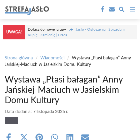
Przejdź
M
do
treści
Dołącz do nowej grupy
Jasło - Ogłoszenia | Sprzedam |
UWAGA!
Kupię | Zamienię | Praca
Strona główna
/
Wiadomości
/
Wystawa „Ptasi bałagan” Anny
Jańskiej-Maciuch w Jasielskim Domu Kultury
Wystawa „Ptasi bałagan” Anny
Jańskiej-Maciuch w Jasielskim
Domu Kultury
Data dodania:
7 listopada 2025 r.
Share
Share
Share
Share
Share
Share