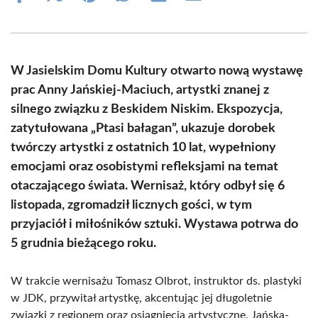
on
on
on
on
on
on
Facebook
X
Pinterest
WhatsApp
LinkedIn
Email
(Twitter)
W Jasielskim Domu Kultury otwarto nową wystawę
prac Anny Jańskiej-Maciuch, artystki znanej z
silnego związku z Beskidem Niskim. Ekspozycja,
zatytułowana „Ptasi bałagan”, ukazuje dorobek
twórczy artystki z ostatnich 10 lat, wypełniony
emocjami oraz osobistymi refleksjami na temat
otaczającego świata. Wernisaż, który odbył się 6
listopada, zgromadził licznych gości, w tym
przyjaciół i miłośników sztuki. Wystawa potrwa do
5 grudnia bieżącego roku.
W trakcie wernisażu Tomasz Olbrot, instruktor ds. plastyki
w JDK, przywitał artystkę, akcentując jej długoletnie
związki z regionem oraz osiągnięcia artystyczne. Jańska-