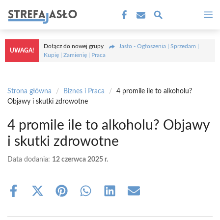
Przejdź
M
do
treści
Dołącz do nowej grupy
Jasło - Ogłoszenia | Sprzedam |
UWAGA!
Kupię | Zamienię | Praca
Strona główna
/
Biznes i Praca
/
4 promile ile to alkoholu?
Objawy i skutki zdrowotne
4 promile ile to alkoholu? Objawy
i skutki zdrowotne
Data dodania:
12 czerwca 2025 r.
Share
Share
Share
Share
Share
Share
on
on
on
on
on
on
Facebook
X
Pinterest
WhatsApp
LinkedIn
Email
(Twitter)