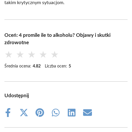
takim krytycznym sytuacjom.
Oceń: 4 promile ile to alkoholu? Objawy i skutki
zdrowotne
★
★
★
★
★
Średnia ocena:
4.82
Liczba ocen:
5
Udostępnij
Share
Share
Share
Share
Share
Share
on
on
on
on
on
on
Facebook
X
Pinterest
WhatsApp
LinkedIn
Email
(Twitter)