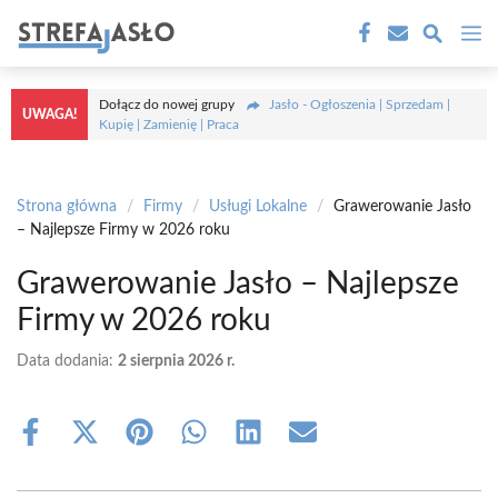
Przejdź
M
do
treści
Dołącz do nowej grupy
Jasło - Ogłoszenia | Sprzedam |
UWAGA!
Kupię | Zamienię | Praca
Strona główna
/
Firmy
/
Usługi Lokalne
/
Grawerowanie Jasło
– Najlepsze Firmy w 2026 roku
Grawerowanie Jasło – Najlepsze
Firmy w 2026 roku
Data dodania:
2 sierpnia 2026 r.
Share
Share
Share
Share
Share
Share
on
on
on
on
on
on
Facebook
X
Pinterest
WhatsApp
LinkedIn
Email
(Twitter)