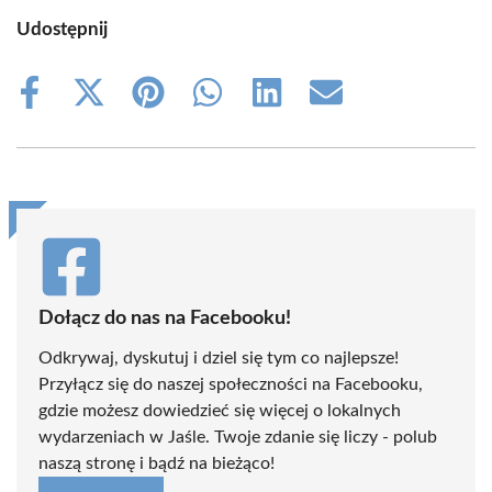
Udostępnij
Share
Share
Share
Share
Share
Share
on
on
on
on
on
on
Facebook
X
Pinterest
WhatsApp
LinkedIn
Email
(Twitter)
Dołącz do nas na Facebooku!
Odkrywaj, dyskutuj i dziel się tym co najlepsze!
Przyłącz się do naszej społeczności na Facebooku,
gdzie możesz dowiedzieć się więcej o lokalnych
wydarzeniach w Jaśle. Twoje zdanie się liczy - polub
naszą stronę i bądź na bieżąco!