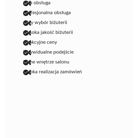
miła obsługa
profesjonalna obsługa
duży wybór biżuterii
wysoka jakość biżuterii
atrakcyjne ceny
indywidualne podejście
ładne wnętrze salonu
szybka realizacja zamówień