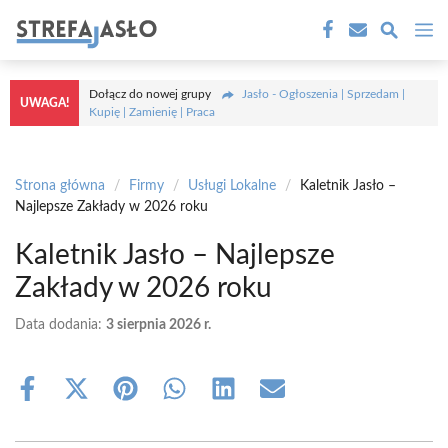
Przejdź
M
do
treści
Dołącz do nowej grupy
Jasło - Ogłoszenia | Sprzedam |
UWAGA!
Kupię | Zamienię | Praca
Strona główna
/
Firmy
/
Usługi Lokalne
/
Kaletnik Jasło –
Najlepsze Zakłady w 2026 roku
Kaletnik Jasło – Najlepsze
Zakłady w 2026 roku
Data dodania:
3 sierpnia 2026 r.
Share
Share
Share
Share
Share
Share
on
on
on
on
on
on
Facebook
X
Pinterest
WhatsApp
LinkedIn
Email
(Twitter)