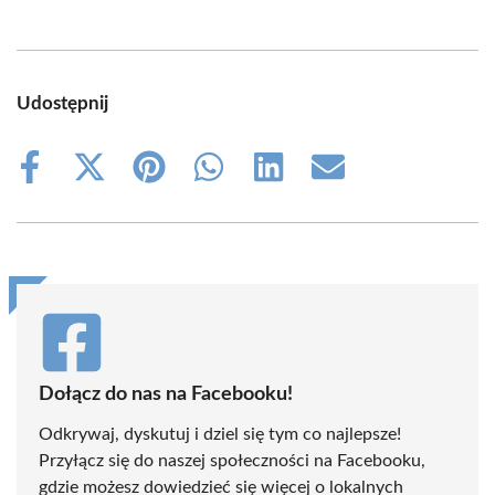
Udostępnij
Share
Share
Share
Share
Share
Share
on
on
on
on
on
on
Facebook
X
Pinterest
WhatsApp
LinkedIn
Email
(Twitter)
Dołącz do nas na Facebooku!
Odkrywaj, dyskutuj i dziel się tym co najlepsze!
Przyłącz się do naszej społeczności na Facebooku,
gdzie możesz dowiedzieć się więcej o lokalnych