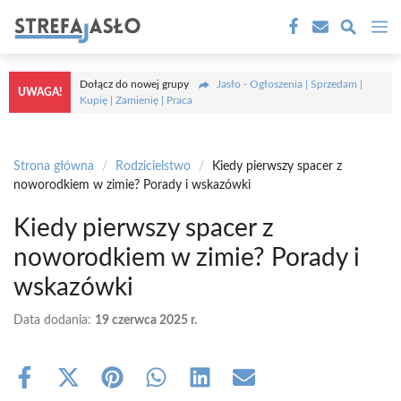
Przejdź
M
do
treści
Dołącz do nowej grupy
Jasło - Ogłoszenia | Sprzedam |
UWAGA!
Kupię | Zamienię | Praca
Strona główna
/
Rodzicielstwo
/
Kiedy pierwszy spacer z
noworodkiem w zimie? Porady i wskazówki
Kiedy pierwszy spacer z
noworodkiem w zimie? Porady i
wskazówki
Data dodania:
19 czerwca 2025 r.
Share
Share
Share
Share
Share
Share
on
on
on
on
on
on