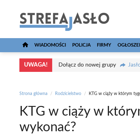
Przejdź
do
treści
WIADOMOŚCI
POLICJA
FIRMY
OGŁOSZE
UWAGA!
Dołącz do nowej grupy
Jasł
Strona główna
/
Rodzicielstwo
/
KTG w ciąży w którym tyg
KTG w ciąży w który
wykonać?