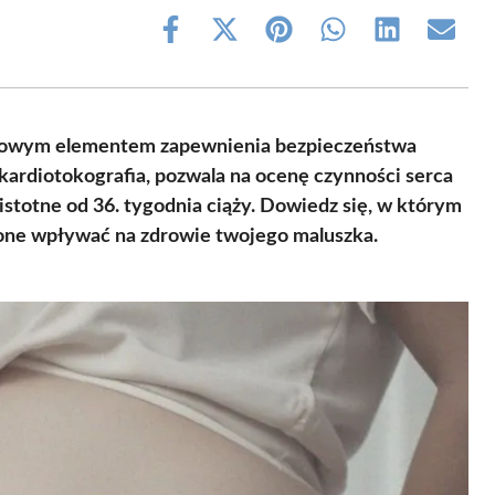
Share
Share
Share
Share
Share
Share
on
on
on
on
on
on
Facebook
X
Pinterest
WhatsApp
LinkedIn
Email
(Twitter)
czowym elementem zapewnienia bezpieczeństwa
 kardiotokografia, pozwala na ocenę czynności serca
istotne od 36. tygodnia ciąży. Dowiedz się, w którym
one wpływać na zdrowie twojego maluszka.