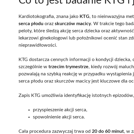
Co to jest badanie KTG i 
Kardiotokografia, znana jako
KTG
, to nieinwazyjna m
serca płodu
oraz
skurczów macicy
. W trakcie tego bad
peloty, które śledzą akcję serca dziecka oraz aktywno
lekarzowi ginekologowi lub położnikowi ocenić stan z
nieprawidłowości.
KTG dostarcza cennych informacji o kondycji dziecka, co
szczególnie w
trzecim trymestrze
, kiedy rozwój maluc
pozwalają na szybką reakcję w przypadku wystąpienia
serca płodu oraz skurczów macicy jest kluczowe dla o
Zapis KTG umożliwia identyfikację istotnych epizodów, 
przyspieszenie akcji serca,
spowolnienie akcji serca.
Cała procedura zazwyczaj trwa od
20 do 60 minut
, w 