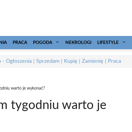
NIA
PRACA
POGODA
NEKROLOGI
LIFESTYLE
o - Ogłoszenia | Sprzedam | Kupię | Zamienię | Praca
odniu warto je wykonać?
m tygodniu warto je