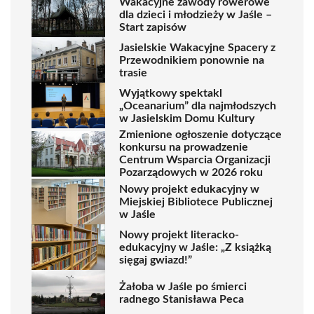
Wakacyjne zawody rowerowe
dla dzieci i młodzieży w Jaśle –
Start zapisów
Jasielskie Wakacyjne Spacery z
Przewodnikiem ponownie na
trasie
Wyjątkowy spektakl
„Oceanarium” dla najmłodszych
w Jasielskim Domu Kultury
Zmienione ogłoszenie dotyczące
konkursu na prowadzenie
Centrum Wsparcia Organizacji
Pozarządowych w 2026 roku
Nowy projekt edukacyjny w
Miejskiej Bibliotece Publicznej
w Jaśle
Nowy projekt literacko-
edukacyjny w Jaśle: „Z książką
sięgaj gwiazd!”
Żałoba w Jaśle po śmierci
radnego Stanisława Peca