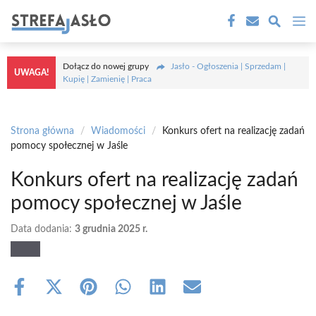
Przejdź
M
do
treści
Dołącz do nowej grupy
Jasło - Ogłoszenia | Sprzedam |
UWAGA!
Kupię | Zamienię | Praca
Strona główna
/
Wiadomości
/
Konkurs ofert na realizację zadań
pomocy społecznej w Jaśle
Konkurs ofert na realizację zadań
pomocy społecznej w Jaśle
Data dodania:
3 grudnia 2025 r.
Share
Share
Share
Share
Share
Share
on
on
on
on
on
on
Facebook
X
Pinterest
WhatsApp
LinkedIn
Email