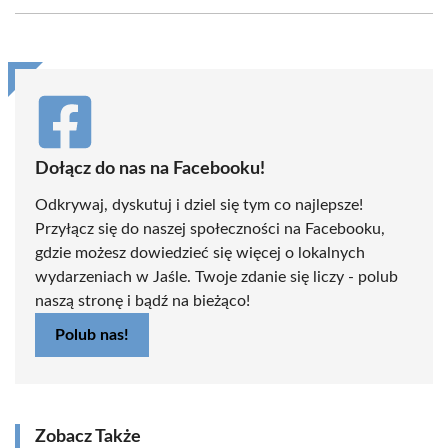
Facebook
X
Pinterest
WhatsApp
LinkedIn
Email
(Twitter)
Dołącz do nas na Facebooku!
Odkrywaj, dyskutuj i dziel się tym co najlepsze!
Przyłącz się do naszej społeczności na Facebooku,
gdzie możesz dowiedzieć się więcej o lokalnych
wydarzeniach w Jaśle. Twoje zdanie się liczy - polub
naszą stronę i bądź na bieżąco!
Polub nas!
Zobacz Także