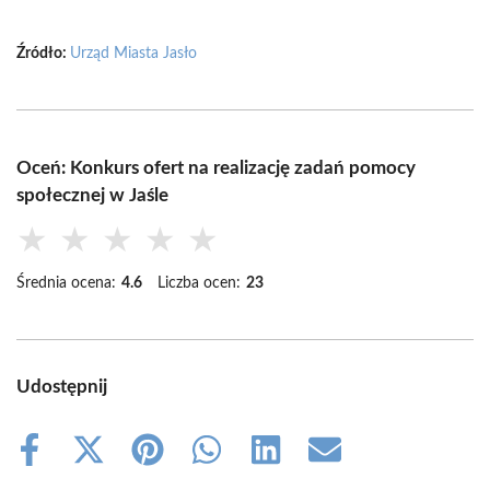
Źródło:
Urząd Miasta Jasło
Oceń: Konkurs ofert na realizację zadań pomocy
społecznej w Jaśle
★
★
★
★
★
Średnia ocena:
4.6
Liczba ocen:
23
Udostępnij
Share
Share
Share
Share
Share
Share
on
on
on
on
on
on