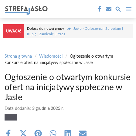
Przejdź
M
do
treści
Dołącz do nowej grupy
Jasło - Ogłoszenia | Sprzedam |
UWAGA!
Kupię | Zamienię | Praca
Strona główna
/
Wiadomości
/
Ogłoszenie o otwartym
konkursie ofert na inicjatywy społeczne w Jasle
Ogłoszenie o otwartym konkursie
ofert na inicjatywy społeczne w
Jasle
Data dodania:
3 grudnia 2025 r.
Share
Share
Share
Share
Share
Share