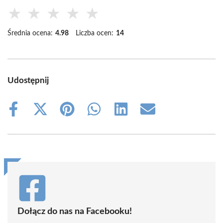
★
★
★
★
★
Średnia ocena:
4.98
Liczba ocen:
14
Udostępnij
Share
Share
Share
Share
Share
Share
on
on
on
on
on
on
Facebook
X
Pinterest
WhatsApp
LinkedIn
Email
(Twitter)
Dołącz do nas na Facebooku!