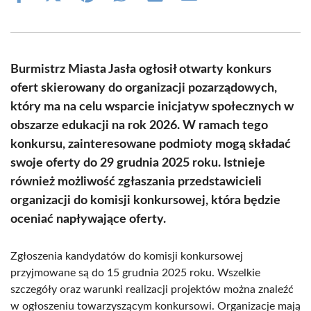
on
on
on
on
on
on
Facebook
X
Pinterest
WhatsApp
LinkedIn
Email
(Twitter)
Burmistrz Miasta Jasła ogłosił otwarty konkurs
ofert skierowany do organizacji pozarządowych,
który ma na celu wsparcie inicjatyw społecznych w
obszarze edukacji na rok 2026. W ramach tego
konkursu, zainteresowane podmioty mogą składać
swoje oferty do 29 grudnia 2025 roku. Istnieje
również możliwość zgłaszania przedstawicieli
organizacji do komisji konkursowej, która będzie
oceniać napływające oferty.
Zgłoszenia kandydatów do komisji konkursowej
przyjmowane są do 15 grudnia 2025 roku. Wszelkie
szczegóły oraz warunki realizacji projektów można znaleźć
w ogłoszeniu towarzyszącym konkursowi. Organizacje mają