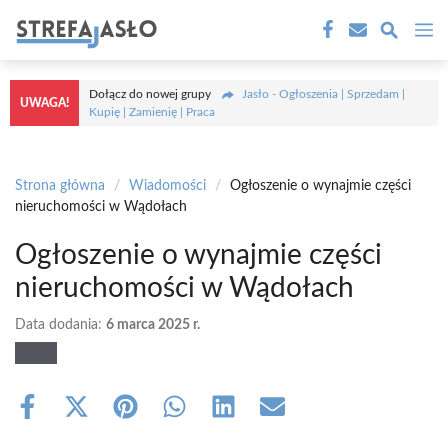
Przejdź
M
do
treści
Dołącz do nowej grupy
Jasło - Ogłoszenia | Sprzedam |
UWAGA!
Kupię | Zamienię | Praca
Strona główna
/
Wiadomości
/
Ogłoszenie o wynajmie części
nieruchomości w Wądołach
Ogłoszenie o wynajmie części
nieruchomości w Wądołach
Data dodania:
6 marca 2025 r.
Share
Share
Share
Share
Share
Share
on
on
on
on
on
on
Facebook
X
Pinterest
WhatsApp
LinkedIn
Email