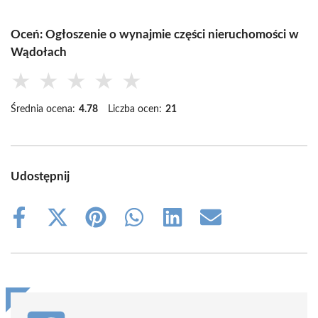
Oceń: Ogłoszenie o wynajmie części nieruchomości w
Wądołach
★
★
★
★
★
Średnia ocena:
4.78
Liczba ocen:
21
Udostępnij
Share
Share
Share
Share
Share
Share
on
on
on
on
on
on
Facebook
X
Pinterest
WhatsApp
LinkedIn
Email
(Twitter)