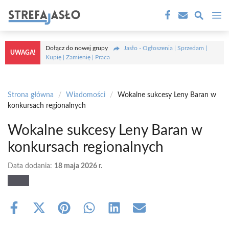
Przejdź
M
do
treści
Dołącz do nowej grupy
Jasło - Ogłoszenia | Sprzedam |
UWAGA!
Kupię | Zamienię | Praca
Strona główna
/
Wiadomości
/
Wokalne sukcesy Leny Baran w
konkursach regionalnych
Wokalne sukcesy Leny Baran w
konkursach regionalnych
Data dodania:
18 maja 2026 r.
Share
Share
Share
Share
Share
Share
on
on
on
on
on
on
Facebook
X
Pinterest
WhatsApp
LinkedIn
Email