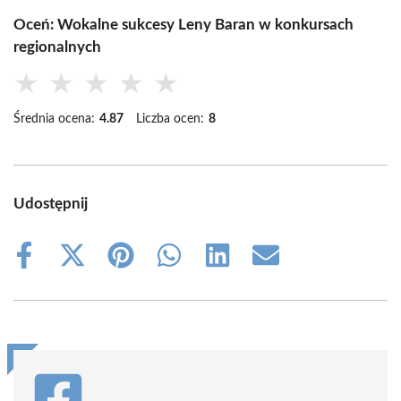
Oceń: Wokalne sukcesy Leny Baran w konkursach
regionalnych
★
★
★
★
★
Średnia ocena:
4.87
Liczba ocen:
8
Udostępnij
Share
Share
Share
Share
Share
Share
on
on
on
on
on
on
Facebook
X
Pinterest
WhatsApp
LinkedIn
Email
(Twitter)