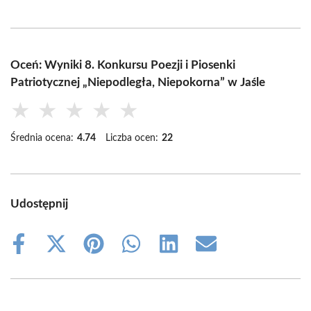
Oceń: Wyniki 8. Konkursu Poezji i Piosenki
Patriotycznej „Niepodległa, Niepokorna” w Jaśle
★
★
★
★
★
Średnia ocena:
4.74
Liczba ocen:
22
Udostępnij
Share
Share
Share
Share
Share
Share
on
on
on
on
on
on
Facebook
X
Pinterest
WhatsApp
LinkedIn
Email
(Twitter)