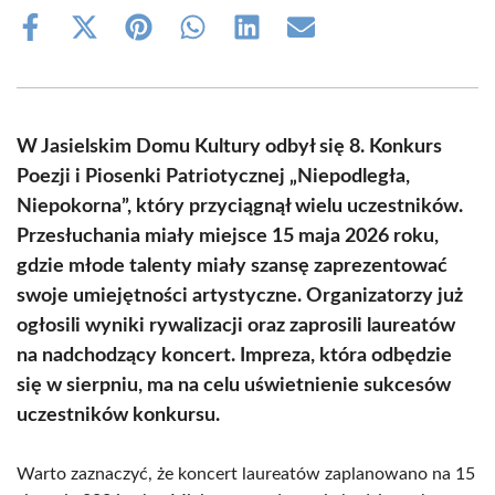
Share
Share
Share
Share
Share
Share
on
on
on
on
on
on
Facebook
X
Pinterest
WhatsApp
LinkedIn
Email
(Twitter)
W Jasielskim Domu Kultury odbył się 8. Konkurs
Poezji i Piosenki Patriotycznej „Niepodległa,
Niepokorna”, który przyciągnął wielu uczestników.
Przesłuchania miały miejsce 15 maja 2026 roku,
gdzie młode talenty miały szansę zaprezentować
swoje umiejętności artystyczne. Organizatorzy już
ogłosili wyniki rywalizacji oraz zaprosili laureatów
na nadchodzący koncert. Impreza, która odbędzie
się w sierpniu, ma na celu uświetnienie sukcesów
uczestników konkursu.
Warto zaznaczyć, że koncert laureatów zaplanowano na 15