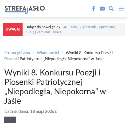
Przejdź
M
do
treści
Dołącz do nowej grupy
Jasło - Ogłoszenia | Sprzedam |
UWAGA!
Kupię | Zamienię | Praca
Strona główna
/
Wiadomości
/
Wyniki 8. Konkursu Poezji i
Piosenki Patriotycznej „Niepodległa, Niepokorna” w Jaśle
Wyniki 8. Konkursu Poezji i
Piosenki Patriotycznej
„Niepodległa, Niepokorna” w
Jaśle
Data dodania:
18 maja 2026 r.