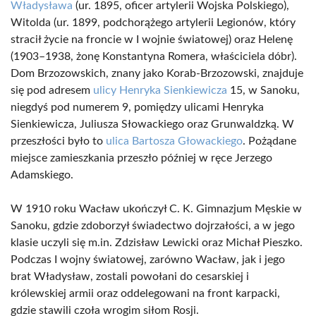
Władysława
(ur. 1895, oficer artylerii Wojska Polskiego),
Witolda (ur. 1899, podchorążego artylerii Legionów, który
stracił życie na froncie w I wojnie światowej) oraz Helenę
(1903–1938, żonę Konstantyna Romera, właściciela dóbr).
Dom Brzozowskich, znany jako Korab-Brzozowski, znajduje
się pod adresem
ulicy Henryka Sienkiewicza
15, w Sanoku,
niegdyś pod numerem 9, pomiędzy ulicami Henryka
Sienkiewicza, Juliusza Słowackiego oraz Grunwaldzką. W
przeszłości było to
ulica Bartosza Głowackiego
. Pożądane
miejsce zamieszkania przeszło później w ręce Jerzego
Adamskiego.
W 1910 roku Wacław ukończył C. K. Gimnazjum Męskie w
Sanoku, gdzie zdoborzył świadectwo dojrzałości, a w jego
klasie uczyli się m.in. Zdzisław Lewicki oraz Michał Pieszko.
Podczas I wojny światowej, zarówno Wacław, jak i jego
brat Władysław, zostali powołani do cesarskiej i
królewskiej armii oraz oddelegowani na front karpacki,
gdzie stawili czoła wrogim siłom Rosji.