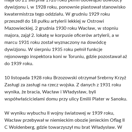
maja do 21 sierpnia 1926 roku pełnił obowiązki dowódcy
dywizjonu i, w 1928 roku, ponownie piastował stanowisko
kwatermistrza tego oddziału. W grudniu 1929 roku
przeszedł do 18 pułku artylerii lekkiej w Ostrowi
Mazowieckiej. 2 grudnia 1930 roku Wacław, w stopniu
majora, zajął 2. lokatę w korpusie oficerów artylerii, a w
marcu 1931 roku został wyznaczony na dowódcę
dywizjonu. W sierpniu 1935 roku pełnił funkcje
rejonowego inspektora koni w Toruniu, gdzie pozostawał aż
do 1939 roku.
10 listopada 1928 roku Brzozowski otrzymał Srebrny Krzyż
Zasługi za zasługi na rzecz wojska. Z danych z 1931 roku
wynika, że bracia, Wacław i Władysław, byli
współwłaścicielami domu przy ulicy Emilii Plater w Sanoku.
W wyniku wybuchu II wojny światowej w 1939 roku,
Wacław przebywał w niemieckim obozie jenieckim Oflag II
C Woldenberg, gdzie towarzyszył mu brat Władysław. W