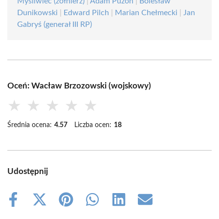
Myśliwiec (żołnierz)
|
Adam Puzoń
|
Bolesław
Dunikowski
|
Edward Pilch
|
Marian Chełmecki
|
Jan
Gabryś (generał III RP)
Oceń: Wacław Brzozowski (wojskowy)
★
★
★
★
★
Średnia ocena:
4.57
Liczba ocen:
18
Udostępnij
Share
Share
Share
Share
Share
Share
on
on
on
on
on
on
Facebook
X
Pinterest
WhatsApp
LinkedIn
Email