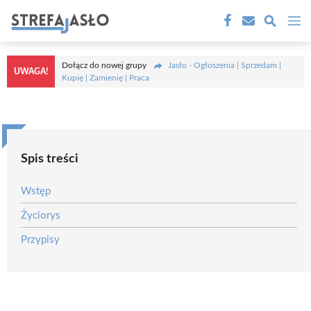
Przejdź
M
do
treści
Dołącz do nowej grupy
Jasło - Ogłoszenia | Sprzedam |
UWAGA!
Kupię | Zamienię | Praca
Spis treści
Wstęp
Życiorys
Przypisy