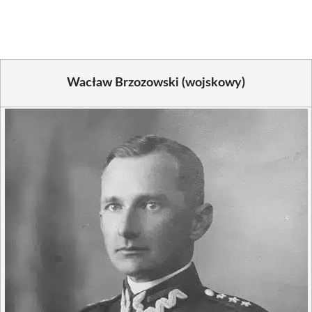
(Twitter)
Wacław Brzozowski (wojskowy)