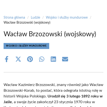
Strona główna
/
Ludzie
/
Wojsko i służby mundurowe
/
Wacław Brzozowski (wojskowy)
Wacław Brzozowski (wojskowy)
WOJSKO I SŁUŻBY MUNDUROWE
Share
Share
Share
Share
Share
Share
on
on
on
on
on
on
Facebook
X
Pinterest
WhatsApp
LinkedIn
Email
(Twitter)
Wacław Kazimierz Brzozowski, znany również jako Wacław
Brzozowski-Korab, to postać, która odegrała istotną rolę w
historii Wojska Polskiego.
Urodził się 3 lutego 1892 roku w
Jaśle
, a swoje życie zakończył 23 stycznia 1970 roku w