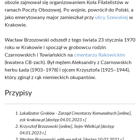
obozie zajmował się organizowaniem Koła Filatelistów w
ramach Poczty Obozowej. Po wojnie, powrócił do Polski, a
jako emerytowany major zamieszkał przy
ulicy Szewskiej
w
Krakowie.
Wacław Brzozowski odszedł z tego świata 23 stycznia 1970
roku w Krakowie i spoczął w grobowcu rodzin
Czarnowskich i Towiańskich na
cmentarzu Rakowickim
(kwatera CB-zach). Był mężem Aleksandry z Czarnowskich
herbu Łada (1903–1978) i ojcem Krzysztofa (1925–1944),
który zginął z rąk niemieckich okupantów.
Przypisy
Lokalizator Grobów - Zarząd Cmentarzy Komunalnych [online],
zck-krakow.pl [dostęp 04.01.2023 r.]
Krzysztof Brzozowski [online], Sejm-Wielki.pl [dostęp
04.01.2023 r.]
Wacław Brzozowski. wbh.wp.mil.pl. [dostęp 10.02.2021 r.]