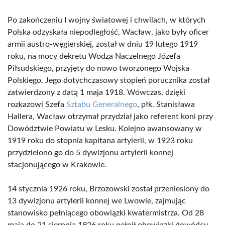
Po zakończeniu I wojny światowej i chwilach, w których
Polska odzyskała niepodległość, Wacław, jako były oficer
armii austro-węgierskiej, został w dniu 19 lutego 1919
roku, na mocy dekretu Wodza Naczelnego Józefa
Piłsudskiego, przyjęty do nowo tworzonego Wojska
Polskiego. Jego dotychczasowy stopień porucznika został
zatwierdzony z datą 1 maja 1918. Wówczas, dzięki
rozkazowi Szefa
Sztabu Generalnego
, płk. Stanisława
Hallera, Wacław otrzymał przydział jako referent koni przy
Dowództwie Powiatu w Lesku. Kolejno awansowany w
1919 roku do stopnia kapitana artylerii, w 1923 roku
przydzielono go do 5 dywizjonu artylerii konnej
stacjonującego w Krakowie.
14 stycznia 1926 roku, Brzozowski został przeniesiony do
13 dywizjonu artylerii konnej we Lwowie, zajmując
stanowisko pełniącego obowiązki kwatermistrza. Od 28