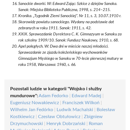
Sanockie dworki. W: Edward Zając: Szkice z dziejów Sanoka.
Sanok: Miejska Biblioteka Publiczna, 1998, s. 214–215.
Kronika. „Tygodnik Ziemi Sanockiej”. Nr 11, s. 3, 10.07.1910 r.
Skorowidz powiatu sanockiego. Wydany na podstawie dat
zebranych w roku 1911. Sanok: 1911, s. 42.
XXIX. Sprawozdanie Dyrektora C. K. Gimnazyum w Sanoku za
rok szkolny 1909/10. Sanok: Fundusz Naukowy, 1910, s. 68.
Apel poległych. W: Dwa dni w mieście naszej młodości.
Sprawozdanie ze zjazdu koleżeńskiego wychowanków
Gimnazjum Męskiego w Sanoku w 70-lecie pierwszej matury w
roku 1958, Warszawa: 1960, s. 66.
Pozostali ludzie w kategorii "Wojsko i służby
mundurowe":
Adam Fedorko
|
Edward Madej
|
Eugeniusz Nowakiewicz
|
Franciszek Wilkoń
|
Wilhelm Jan Fedórko
|
Ludwik Machalski
|
Bolesław
Kostkiewicz
|
Czesław Obtułowicz
|
Zbigniew
Drzymuchowski
|
Henryk Dobrzański
|
Roman