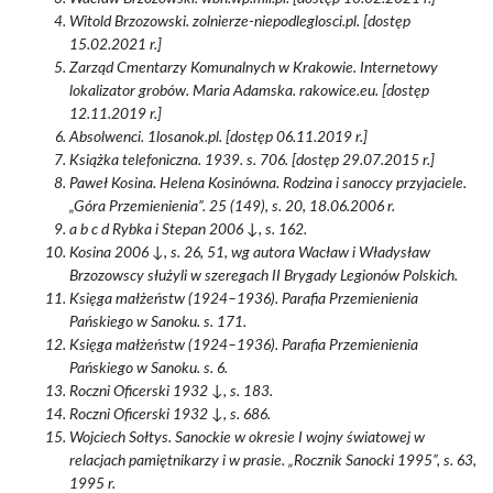
Witold Brzozowski. zolnierze-niepodleglosci.pl. [dostęp
15.02.2021 r.]
Zarząd Cmentarzy Komunalnych w Krakowie. Internetowy
lokalizator grobów. Maria Adamska. rakowice.eu. [dostęp
12.11.2019 r.]
Absolwenci. 1losanok.pl. [dostęp 06.11.2019 r.]
Książka telefoniczna. 1939. s. 706. [dostęp 29.07.2015 r.]
Paweł Kosina. Helena Kosinówna. Rodzina i sanoccy przyjaciele.
„Góra Przemienienia”. 25 (149), s. 20, 18.06.2006 r.
a b c d Rybka i Stepan 2006 ↓, s. 162.
Kosina 2006 ↓, s. 26, 51, wg autora Wacław i Władysław
Brzozowscy służyli w szeregach II Brygady Legionów Polskich.
Księga małżeństw (1924–1936). Parafia Przemienienia
Pańskiego w Sanoku. s. 171.
Księga małżeństw (1924–1936). Parafia Przemienienia
Pańskiego w Sanoku. s. 6.
Roczni Oficerski 1932 ↓, s. 183.
Roczni Oficerski 1932 ↓, s. 686.
Wojciech Sołtys. Sanockie w okresie I wojny światowej w
relacjach pamiętnikarzy i w prasie. „Rocznik Sanocki 1995”, s. 63,
1995 r.